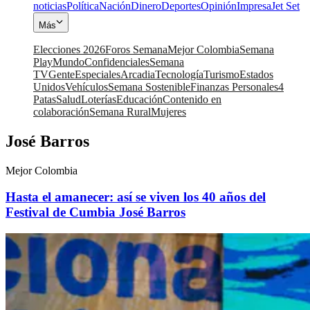
noticias
Política
Nación
Dinero
Deportes
Opinión
Impresa
Jet Set
Más
Elecciones 2026
Foros Semana
Mejor Colombia
Semana
Play
Mundo
Confidenciales
Semana
TV
Gente
Especiales
Arcadia
Tecnología
Turismo
Estados
Unidos
Vehículos
Semana Sostenible
Finanzas Personales
4
Patas
Salud
Loterías
Educación
Contenido en
colaboración
Semana Rural
Mujeres
José Barros
Mejor Colombia
Hasta el amanecer: así se viven los 40 años del
Festival de Cumbia José Barros