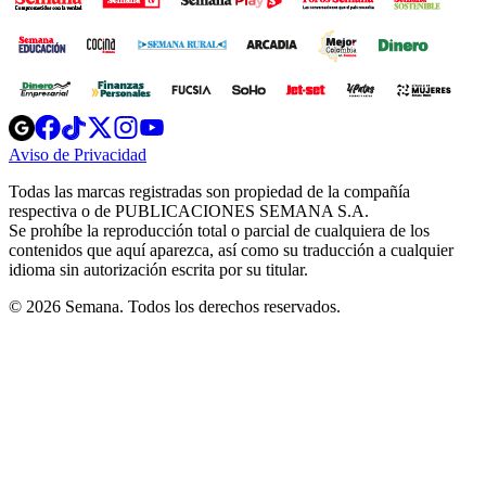
Opens
Opens
Opens
Opens
Opens
in
in
in
in
in
Aviso de Privacidad
Opens
new
new
new
new
new
in
window
window
window
window
window
Todas las marcas registradas son propiedad de la compañía
new
respectiva o de PUBLICACIONES SEMANA S.A.
window
Se prohíbe la reproducción total o parcial de cualquiera de los
contenidos que aquí aparezca, así como su traducción a cualquier
idioma sin autorización escrita por su titular.
© 2026 Semana. Todos los derechos reservados.