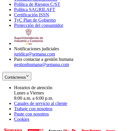
Política de Riesgos C/ST
window
in
Opens
new
Política SAGRILAFT
Opens
new
in
window
Certificación ISSN
Opens
in
window
new
TyC Plan de Gobierno
in
new
Opens
window
Protección del consumidor
new
window
in
Opens
window
new
in
window
new
window
Notificaciones judiciales
juridica@semana.com
Para contactar a gestión humana
gestionhumana@semana.com
Contáctenos
Horarios de atención
Lunes a Viernes
8:00 a.m. a 6:00 p.m.
Canales de servicio al cliente
Trabaje con nosotros
Paute con nosotros
Cookies