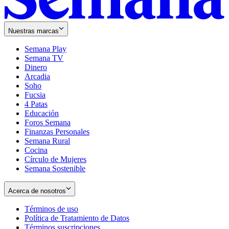
Nuestras marcas
Semana Play
Semana TV
Dinero
Arcadia
Soho
Opens
Fucsia
in
Opens
4 Patas
new
in
Educación
window
new
Foros Semana
window
Finanzas Personales
Semana Rural
Cocina
Círculo de Mujeres
Semana Sostenible
Acerca de nosotros
Términos de uso
Opens
Política de Tratamiento de Datos
in
Opens
Términos suscripciones
new
Opens
in