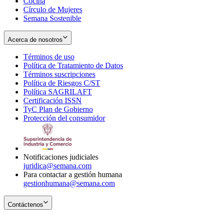
Cocina
Círculo de Mujeres
Semana Sostenible
Acerca de nosotros
Términos de uso
Opens
Política de Tratamiento de Datos
in
Opens
Términos suscripciones
new
Opens
in
Política de Riesgos C/ST
window
in
Opens
new
Política SAGRILAFT
Opens
new
in
window
Certificación ISSN
Opens
in
window
new
TyC Plan de Gobierno
in
new
Opens
window
Protección del consumidor
new
window
in
Opens
window
new
in
window
new
window
Notificaciones judiciales
juridica@semana.com
Para contactar a gestión humana
gestionhumana@semana.com
Contáctenos