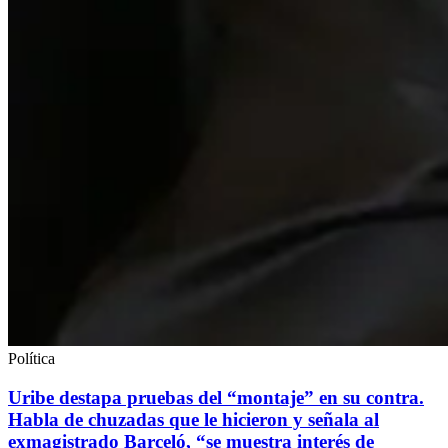
Política
Uribe destapa pruebas del “montaje” en su contra.
Habla de chuzadas que le hicieron y señala al
exmagistrado Barceló, “se muestra interés de