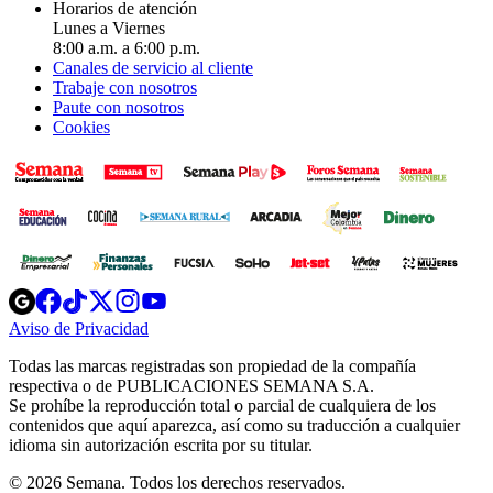
Horarios de atención
Lunes a Viernes
8:00 a.m. a 6:00 p.m.
Canales de servicio al cliente
Trabaje con nosotros
Paute con nosotros
Cookies
Opens
Opens
Opens
Opens
Opens
in
in
in
in
in
Aviso de Privacidad
Opens
new
new
new
new
new
in
window
window
window
window
window
Todas las marcas registradas son propiedad de la compañía
new
respectiva o de PUBLICACIONES SEMANA S.A.
window
Se prohíbe la reproducción total o parcial de cualquiera de los
contenidos que aquí aparezca, así como su traducción a cualquier
idioma sin autorización escrita por su titular.
© 2026 Semana. Todos los derechos reservados.