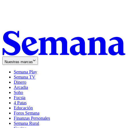
Nuestras marcas
Semana Play
Semana TV
Dinero
Arcadia
Soho
Opens
Fucsia
in
Opens
4 Patas
new
in
Educación
window
new
Foros Semana
window
Finanzas Personales
Semana Rural