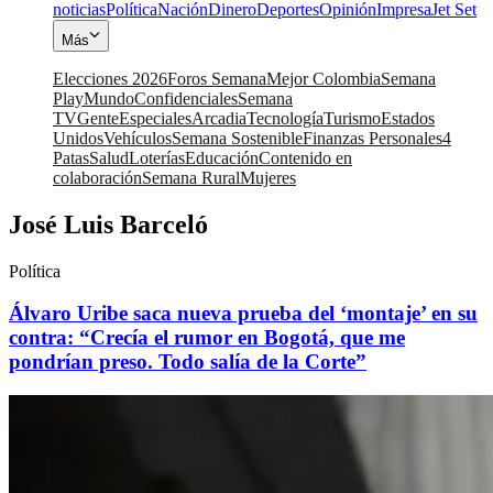
noticias
Política
Nación
Dinero
Deportes
Opinión
Impresa
Jet Set
Más
Elecciones 2026
Foros Semana
Mejor Colombia
Semana
Play
Mundo
Confidenciales
Semana
TV
Gente
Especiales
Arcadia
Tecnología
Turismo
Estados
Unidos
Vehículos
Semana Sostenible
Finanzas Personales
4
Patas
Salud
Loterías
Educación
Contenido en
colaboración
Semana Rural
Mujeres
José Luis Barceló
Política
Álvaro Uribe saca nueva prueba del ‘montaje’ en su
contra: “Crecía el rumor en Bogotá, que me
pondrían preso. Todo salía de la Corte”