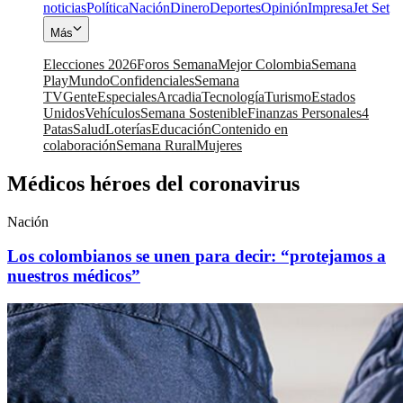
noticias
Política
Nación
Dinero
Deportes
Opinión
Impresa
Jet Set
Más
Elecciones 2026
Foros Semana
Mejor Colombia
Semana
Play
Mundo
Confidenciales
Semana
TV
Gente
Especiales
Arcadia
Tecnología
Turismo
Estados
Unidos
Vehículos
Semana Sostenible
Finanzas Personales
4
Patas
Salud
Loterías
Educación
Contenido en
colaboración
Semana Rural
Mujeres
Médicos héroes del coronavirus
Nación
Los colombianos se unen para decir: “protejamos a
nuestros médicos”