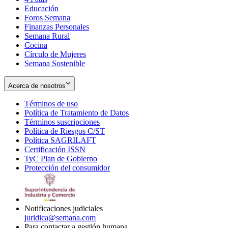
Educación
window
new
Foros Semana
window
Finanzas Personales
Semana Rural
Cocina
Círculo de Mujeres
Semana Sostenible
Acerca de nosotros
Términos de uso
Opens
Política de Tratamiento de Datos
in
Opens
Términos suscripciones
new
Opens
in
Política de Riesgos C/ST
window
in
Opens
new
Política SAGRILAFT
Opens
new
in
window
Certificación ISSN
Opens
in
window
new
TyC Plan de Gobierno
in
new
Opens
window
Protección del consumidor
new
window
in
Opens
window
new
in
window
new
window
Notificaciones judiciales
juridica@semana.com
Para contactar a gestión humana