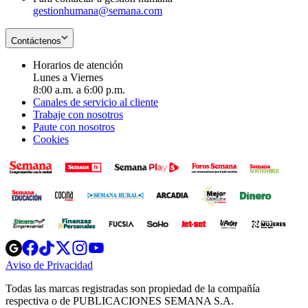
gestionhumana@semana.com
Contáctenos
Horarios de atención
Lunes a Viernes
8:00 a.m. a 6:00 p.m.
Canales de servicio al cliente
Trabaje con nosotros
Paute con nosotros
Cookies
Opens
Opens
Opens
Opens
Opens
in
in
in
in
in
Aviso de Privacidad
Opens
new
new
new
new
new
in
window
window
window
window
window
Todas las marcas registradas son propiedad de la compañía
new
respectiva o de PUBLICACIONES SEMANA S.A.
window