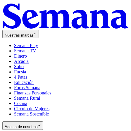
Nuestras marcas
Semana Play
Semana TV
Dinero
Arcadia
Soho
Opens
Fucsia
in
Opens
4 Patas
new
in
Educación
window
new
Foros Semana
window
Finanzas Personales
Semana Rural
Cocina
Círculo de Mujeres
Semana Sostenible
Acerca de nosotros