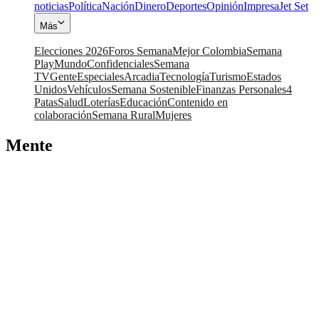
noticias
Política
Nación
Dinero
Deportes
Opinión
Impresa
Jet Set
Más
Elecciones 2026
Foros Semana
Mejor Colombia
Semana
Play
Mundo
Confidenciales
Semana
TV
Gente
Especiales
Arcadia
Tecnología
Turismo
Estados
Unidos
Vehículos
Semana Sostenible
Finanzas Personales
4
Patas
Salud
Loterías
Educación
Contenido en
colaboración
Semana Rural
Mujeres
Mente