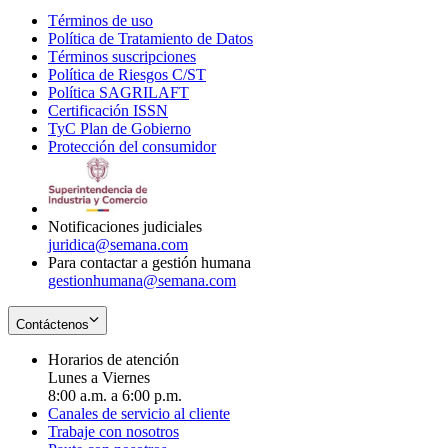
Términos de uso
Opens
Política de Tratamiento de Datos
in
Opens
Términos suscripciones
new
Opens
in
Política de Riesgos C/ST
window
in
Opens
new
Política SAGRILAFT
Opens
new
in
window
Certificación ISSN
Opens
in
window
new
TyC Plan de Gobierno
in
new
Opens
window
Protección del consumidor
new
window
in
Opens
window
new
in
window
new
window
Notificaciones judiciales
juridica@semana.com
Para contactar a gestión humana
gestionhumana@semana.com
Contáctenos
Horarios de atención
Lunes a Viernes
8:00 a.m. a 6:00 p.m.
Canales de servicio al cliente
Trabaje con nosotros