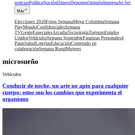
noticias
Política
Nación
Dinero
Deportes
Opinión
Impresa
Jet Set
Más
Elecciones 2026
Foros Semana
Mejor Colombia
Semana
Play
Mundo
Confidenciales
Semana
TV
Gente
Especiales
Arcadia
Tecnología
Turismo
Estados
Unidos
Vehículos
Semana Sostenible
Finanzas Personales
4
Patas
Salud
Loterías
Educación
Contenido en
colaboración
Semana Rural
Mujeres
microsueño
Vehículos
Conducir de noche, un arte no apto para cualquier
cuerpo: estos son los cambios que experimenta el
organismo