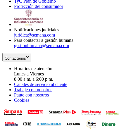
TyC Plan de Gobierno
in
new
Opens
window
Protección del consumidor
new
window
in
Opens
window
new
in
window
new
window
Notificaciones judiciales
juridica@semana.com
Para contactar a gestión humana
gestionhumana@semana.com
Contáctenos
Horarios de atención
Lunes a Viernes
8:00 a.m. a 6:00 p.m.
Canales de servicio al cliente
Trabaje con nosotros
Paute con nosotros
Cookies