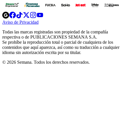
Opens
Opens
Opens
Opens
Opens
in
in
in
in
in
Aviso de Privacidad
Opens
new
new
new
new
new
in
window
window
window
window
window
Todas las marcas registradas son propiedad de la compañía
new
respectiva o de PUBLICACIONES SEMANA S.A.
window
Se prohíbe la reproducción total o parcial de cualquiera de los
contenidos que aquí aparezca, así como su traducción a cualquier
idioma sin autorización escrita por su titular.
© 2026 Semana. Todos los derechos reservados.