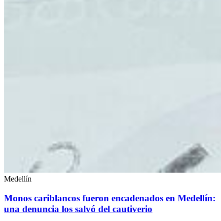
Medellín
Monos cariblancos fueron encadenados en Medellín:
una denuncia los salvó del cautiverio