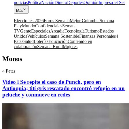
noticias
Política
Nación
Dinero
Deportes
Opinión
Impresa
Jet Set
Más
Elecciones 2026
Foros Semana
Mejor Colombia
Semana
Play
Mundo
Confidenciales
Semana
TV
Gente
Especiales
Arcadia
Tecnología
Turismo
Estados
Unidos
Vehículos
Semana Sostenible
Finanzas Personales
4
Patas
Salud
Loterías
Educación
Contenido en
colaboración
Semana Rural
Mujeres
Monos
4 Patas
Video l Se repite el caso de Punch, pero en
Antioquia; tití gris rescatado encontró refugio en un
peluche y conmueve en redes