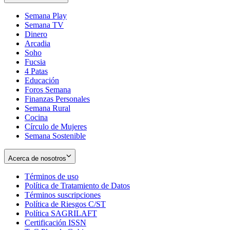
Semana Play
Semana TV
Dinero
Arcadia
Soho
Opens
Fucsia
in
Opens
4 Patas
new
in
Educación
window
new
Foros Semana
window
Finanzas Personales
Semana Rural
Cocina
Círculo de Mujeres
Semana Sostenible
Acerca de nosotros
Términos de uso
Opens
Política de Tratamiento de Datos
in
Opens
Términos suscripciones
new
Opens
in
Política de Riesgos C/ST
window
in
Opens
new
Política SAGRILAFT
Opens
new
in
window
Certificación ISSN
Opens
in
window
new