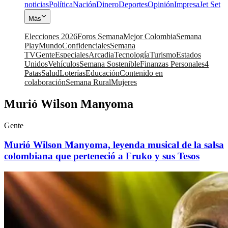
noticias
Política
Nación
Dinero
Deportes
Opinión
Impresa
Jet Set
Más
Elecciones 2026
Foros Semana
Mejor Colombia
Semana
Play
Mundo
Confidenciales
Semana
TV
Gente
Especiales
Arcadia
Tecnología
Turismo
Estados
Unidos
Vehículos
Semana Sostenible
Finanzas Personales
4
Patas
Salud
Loterías
Educación
Contenido en
colaboración
Semana Rural
Mujeres
Murió Wilson Manyoma
Gente
Murió Wilson Manyoma, leyenda musical de la salsa
colombiana que perteneció a Fruko y sus Tesos