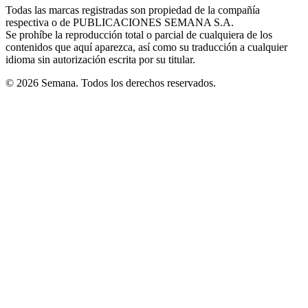
window
window
window
window
window
Todas las marcas registradas son propiedad de la compañía
new
respectiva o de PUBLICACIONES SEMANA S.A.
window
Se prohíbe la reproducción total o parcial de cualquiera de los
contenidos que aquí aparezca, así como su traducción a cualquier
idioma sin autorización escrita por su titular.
© 2026 Semana. Todos los derechos reservados.