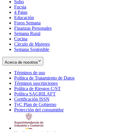
Soho
Opens
Fucsia
in
Opens
4 Patas
new
in
Educación
window
new
Foros Semana
window
Finanzas Personales
Semana Rural
Cocina
Círculo de Mujeres
Semana Sostenible
Acerca de nosotros
Términos de uso
Opens
Política de Tratamiento de Datos
in
Opens
Términos suscripciones
new
Opens
in
Política de Riesgos C/ST
window
in
Opens
new
Política SAGRILAFT
Opens
new
in
window
Certificación ISSN
Opens
in
window
new
TyC Plan de Gobierno
in
new
Opens
window
Protección del consumidor
new
window
in
Opens
window
new
in
window
new
window