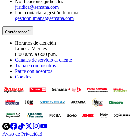
Notificaciones judiciales
juridica@semana.com
Para contactar a gestión humana
gestionhumana@semana.com
Contáctenos
Horarios de atención
Lunes a Viernes
8:00 a.m. a 6:00 p.m.
Canales de servicio al cliente
Trabaje con nosotros
Paute con nosotros
Cookies
Opens
Opens
Opens
Opens
Opens
in
in
in
in
in
Aviso de Privacidad
Opens
new
new
new
new
new
in