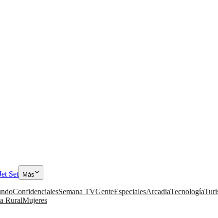
Jet Set
Más
ndo
Confidenciales
Semana TV
Gente
Especiales
Arcadia
Tecnología
Tur
a Rural
Mujeres