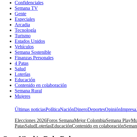
Confidenciales
Semana TV
Gente
Especiales
Arcadia
Tecnología
Turismo
Estados Unidos
Vehículos
Semana Sostenible
Finanzas Personales
4 Patas
Salud
Loterías
Educación
Contenido en colaboración
Semana Rural
Mujeres
Últimas noticias
Política
Nación
Dinero
Deportes
Opinión
Impresa
Elecciones 2026
Foros Semana
Mejor Colombia
Semana Play
Mu
Patas
Salud
Loterías
Educación
Contenido en colaboración
Seman