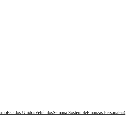
ismo
Estados Unidos
Vehículos
Semana Sostenible
Finanzas Personales
4