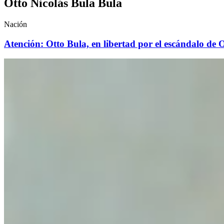
Otto Nicolás Bula Bula
Nación
Atención: Otto Bula, en libertad por el escándalo de