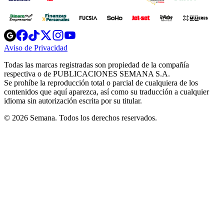
Opens
Opens
Opens
Opens
Opens
in
in
in
in
in
Aviso de Privacidad
Opens
new
new
new
new
new
in
window
window
window
window
window
Todas las marcas registradas son propiedad de la compañía
new
respectiva o de PUBLICACIONES SEMANA S.A.
window
Se prohíbe la reproducción total o parcial de cualquiera de los
contenidos que aquí aparezca, así como su traducción a cualquier
idioma sin autorización escrita por su titular.
© 2026 Semana. Todos los derechos reservados.