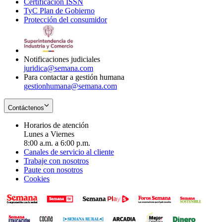
Certificación ISSN
Opens
in
window
new
TyC Plan de Gobierno
in
new
Opens
window
Protección del consumidor
new
window
in
Opens
window
new
in
window
new
window
Notificaciones judiciales
juridica@semana.com
Para contactar a gestión humana
gestionhumana@semana.com
Contáctenos
Horarios de atención
Lunes a Viernes
8:00 a.m. a 6:00 p.m.
Canales de servicio al cliente
Trabaje con nosotros
Paute con nosotros
Cookies