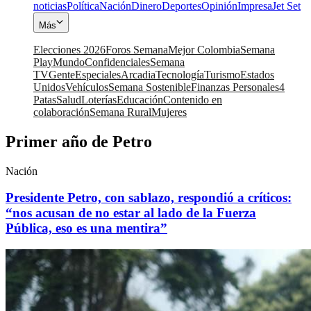
noticias
Política
Nación
Dinero
Deportes
Opinión
Impresa
Jet Set
Más
Elecciones 2026
Foros Semana
Mejor Colombia
Semana
Play
Mundo
Confidenciales
Semana
TV
Gente
Especiales
Arcadia
Tecnología
Turismo
Estados
Unidos
Vehículos
Semana Sostenible
Finanzas Personales
4
Patas
Salud
Loterías
Educación
Contenido en
colaboración
Semana Rural
Mujeres
Primer año de Petro
Nación
Presidente Petro, con sablazo, respondió a críticos:
“nos acusan de no estar al lado de la Fuerza
Pública, eso es una mentira”