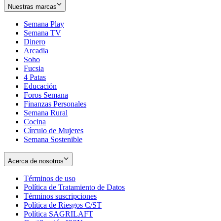
Nuestras marcas
Semana Play
Semana TV
Dinero
Arcadia
Soho
Opens
Fucsia
in
Opens
4 Patas
new
in
Educación
window
new
Foros Semana
window
Finanzas Personales
Semana Rural
Cocina
Círculo de Mujeres
Semana Sostenible
Acerca de nosotros
Términos de uso
Opens
Política de Tratamiento de Datos
in
Opens
Términos suscripciones
new
Opens
in
Política de Riesgos C/ST
window
in
Opens
new
Política SAGRILAFT
Opens
new
in
window