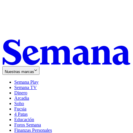
Nuestras marcas
Semana Play
Semana TV
Dinero
Arcadia
Soho
Opens
Fucsia
in
Opens
4 Patas
new
in
Educación
window
new
Foros Semana
window
Finanzas Personales