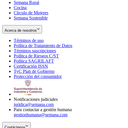
Semana Rural
Cocina
Círculo de Mujeres
Semana Sostenible
Acerca de nosotros
Términos de uso
Opens
Política de Tratamiento de Datos
in
Opens
Términos suscripciones
new
Opens
in
Política de Riesgos C/ST
window
in
Opens
new
Política SAGRILAFT
Opens
new
in
window
Certificación ISSN
Opens
in
window
new
TyC Plan de Gobierno
in
new
Opens
window
Protección del consumidor
new
window
in
Opens
window
new
in
window
new
window
Notificaciones judiciales
juridica@semana.com
Para contactar a gestión humana
gestionhumana@semana.com
Contáctenos