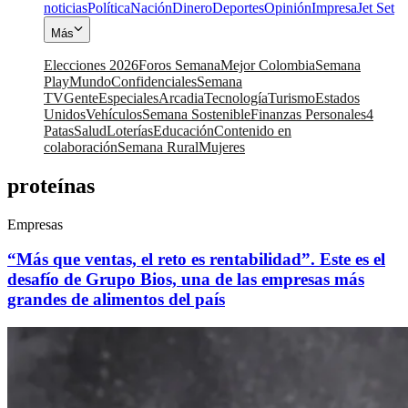
noticias
Política
Nación
Dinero
Deportes
Opinión
Impresa
Jet Set
Más
Elecciones 2026
Foros Semana
Mejor Colombia
Semana
Play
Mundo
Confidenciales
Semana
TV
Gente
Especiales
Arcadia
Tecnología
Turismo
Estados
Unidos
Vehículos
Semana Sostenible
Finanzas Personales
4
Patas
Salud
Loterías
Educación
Contenido en
colaboración
Semana Rural
Mujeres
proteínas
Empresas
“Más que ventas, el reto es rentabilidad”. Este es el
desafío de Grupo Bios, una de las empresas más
grandes de alimentos del país