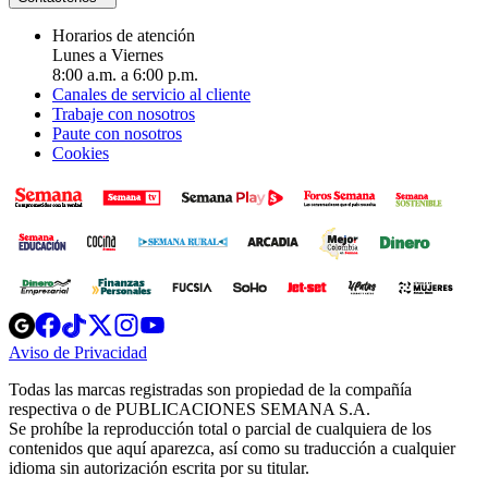
Horarios de atención
Lunes a Viernes
8:00 a.m. a 6:00 p.m.
Canales de servicio al cliente
Trabaje con nosotros
Paute con nosotros
Cookies
Opens
Opens
Opens
Opens
Opens
in
in
in
in
in
Aviso de Privacidad
Opens
new
new
new
new
new
in
window
window
window
window
window
Todas las marcas registradas son propiedad de la compañía
new
respectiva o de PUBLICACIONES SEMANA S.A.
window
Se prohíbe la reproducción total o parcial de cualquiera de los
contenidos que aquí aparezca, así como su traducción a cualquier
idioma sin autorización escrita por su titular.