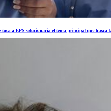
 toca a EPS solucionaría el tema principal que busca 