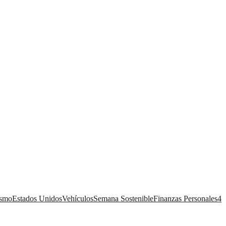
ismo
Estados Unidos
Vehículos
Semana Sostenible
Finanzas Personales
4