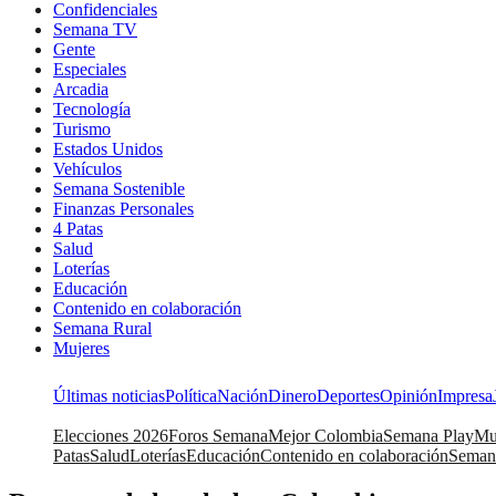
Confidenciales
Semana TV
Gente
Especiales
Arcadia
Tecnología
Turismo
Estados Unidos
Vehículos
Semana Sostenible
Finanzas Personales
4 Patas
Salud
Loterías
Educación
Contenido en colaboración
Semana Rural
Mujeres
Últimas noticias
Política
Nación
Dinero
Deportes
Opinión
Impresa
Elecciones 2026
Foros Semana
Mejor Colombia
Semana Play
Mu
Patas
Salud
Loterías
Educación
Contenido en colaboración
Seman