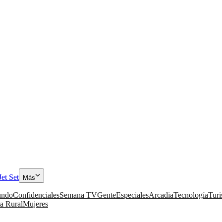
Jet Set
Más
ndo
Confidenciales
Semana TV
Gente
Especiales
Arcadia
Tecnología
Tur
a Rural
Mujeres