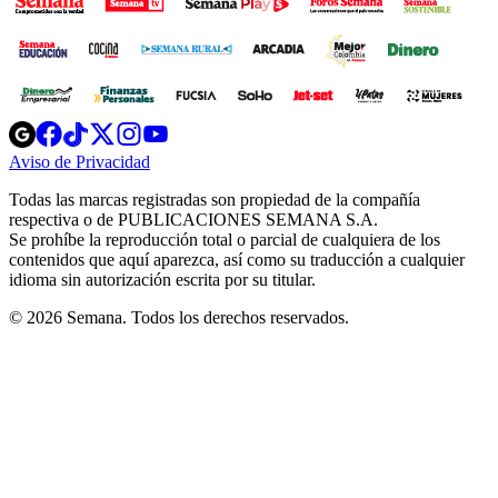
Opens
Opens
Opens
Opens
Opens
in
in
in
in
in
Aviso de Privacidad
Opens
new
new
new
new
new
in
window
window
window
window
window
Todas las marcas registradas son propiedad de la compañía
new
respectiva o de PUBLICACIONES SEMANA S.A.
window
Se prohíbe la reproducción total o parcial de cualquiera de los
contenidos que aquí aparezca, así como su traducción a cualquier
idioma sin autorización escrita por su titular.
© 2026 Semana. Todos los derechos reservados.