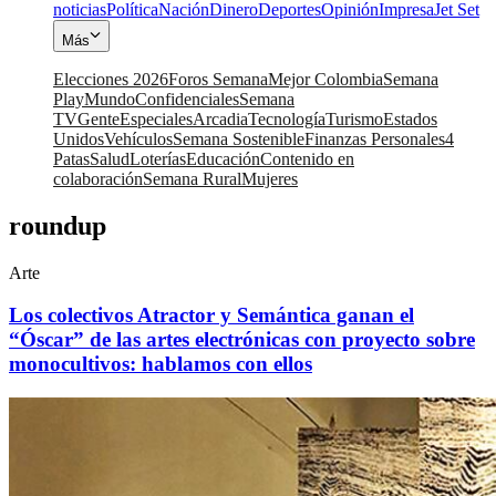
noticias
Política
Nación
Dinero
Deportes
Opinión
Impresa
Jet Set
Más
Elecciones 2026
Foros Semana
Mejor Colombia
Semana
Play
Mundo
Confidenciales
Semana
TV
Gente
Especiales
Arcadia
Tecnología
Turismo
Estados
Unidos
Vehículos
Semana Sostenible
Finanzas Personales
4
Patas
Salud
Loterías
Educación
Contenido en
colaboración
Semana Rural
Mujeres
roundup
Arte
Los colectivos Atractor y Semántica ganan el
“Óscar” de las artes electrónicas con proyecto sobre
monocultivos: hablamos con ellos