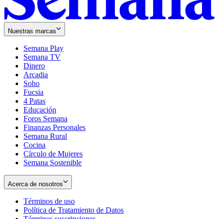
Nuestras marcas
Semana Play
Semana TV
Dinero
Arcadia
Soho
Opens
Fucsia
in
Opens
4 Patas
new
in
Educación
window
new
Foros Semana
window
Finanzas Personales
Semana Rural
Cocina
Círculo de Mujeres
Semana Sostenible
Acerca de nosotros
Términos de uso
Opens
Política de Tratamiento de Datos
in
Opens
Términos suscripciones
new
Opens
in