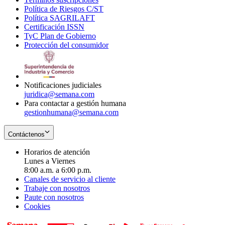
Política de Riesgos C/ST
window
in
Opens
new
Política SAGRILAFT
Opens
new
in
window
Certificación ISSN
Opens
in
window
new
TyC Plan de Gobierno
in
new
Opens
window
Protección del consumidor
new
window
in
Opens
window
new
in
window
new
window
Notificaciones judiciales
juridica@semana.com
Para contactar a gestión humana
gestionhumana@semana.com
Contáctenos
Horarios de atención
Lunes a Viernes
8:00 a.m. a 6:00 p.m.
Canales de servicio al cliente
Trabaje con nosotros
Paute con nosotros
Cookies