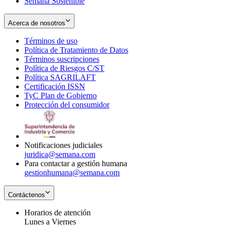
Semana Sostenible
Acerca de nosotros
Términos de uso
Opens
Política de Tratamiento de Datos
in
Opens
Términos suscripciones
new
Opens
in
Política de Riesgos C/ST
window
in
Opens
new
Política SAGRILAFT
Opens
new
in
window
Certificación ISSN
Opens
in
window
new
TyC Plan de Gobierno
in
new
Opens
window
Protección del consumidor
new
window
in
Opens
window
new
in
window
new
window
Notificaciones judiciales
juridica@semana.com
Para contactar a gestión humana
gestionhumana@semana.com
Contáctenos
Horarios de atención
Lunes a Viernes