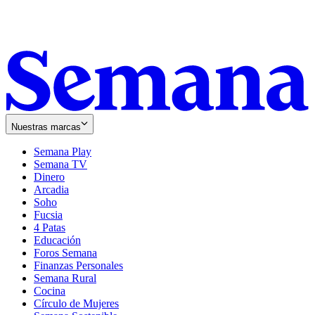
Nuestras marcas
Semana Play
Semana TV
Dinero
Arcadia
Soho
Opens
Fucsia
in
Opens
4 Patas
new
in
Educación
window
new
Foros Semana
window
Finanzas Personales
Semana Rural
Cocina
Círculo de Mujeres