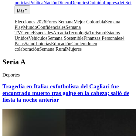
noticias
Política
Nación
Dinero
Deportes
Opinión
Impresa
Jet Set
Más
Elecciones 2026
Foros Semana
Mejor Colombia
Semana
Play
Mundo
Confidenciales
Semana
TV
Gente
Especiales
Arcadia
Tecnología
Turismo
Estados
Unidos
Vehículos
Semana Sostenible
Finanzas Personales
4
Patas
Salud
Loterías
Educación
Contenido en
colaboración
Semana Rural
Mujeres
Seria A
Deportes
Tragedia en Italia: exfutbolista del Cagliari fue
encontrado muerto tras golpe en la cabeza; salió de
fiesta la noche anterior