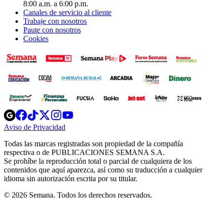
8:00 a.m. a 6:00 p.m.
Canales de servicio al cliente
Trabaje con nosotros
Paute con nosotros
Cookies
Opens
Opens
Opens
Opens
Opens
in
in
in
in
in
Aviso de Privacidad
Opens
new
new
new
new
new
in
window
window
window
window
window
Todas las marcas registradas son propiedad de la compañía
new
respectiva o de PUBLICACIONES SEMANA S.A.
window
Se prohíbe la reproducción total o parcial de cualquiera de los
contenidos que aquí aparezca, así como su traducción a cualquier
idioma sin autorización escrita por su titular.
© 2026 Semana. Todos los derechos reservados.