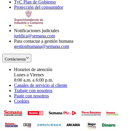
TyC Plan de Gobierno
in
new
Opens
window
Protección del consumidor
new
window
in
Opens
window
new
in
window
new
window
Notificaciones judiciales
juridica@semana.com
Para contactar a gestión humana
gestionhumana@semana.com
Contáctenos
Horarios de atención
Lunes a Viernes
8:00 a.m. a 6:00 p.m.
Canales de servicio al cliente
Trabaje con nosotros
Paute con nosotros
Cookies