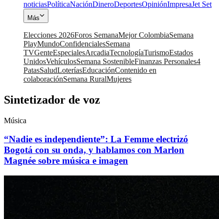
noticias
Política
Nación
Dinero
Deportes
Opinión
Impresa
Jet Set
Más
Elecciones 2026
Foros Semana
Mejor Colombia
Semana
Play
Mundo
Confidenciales
Semana
TV
Gente
Especiales
Arcadia
Tecnología
Turismo
Estados
Unidos
Vehículos
Semana Sostenible
Finanzas Personales
4
Patas
Salud
Loterías
Educación
Contenido en
colaboración
Semana Rural
Mujeres
Sintetizador de voz
Música
“Nadie es independiente”: La Femme electrizó
Bogotá con su onda, y hablamos con Marlon
Magnée sobre música e imagen