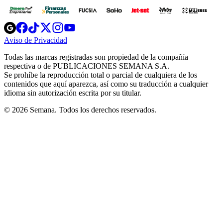
Opens
Opens
Opens
Opens
Opens
in
in
in
in
in
Aviso de Privacidad
Opens
new
new
new
new
new
in
window
window
window
window
window
Todas las marcas registradas son propiedad de la compañía
new
respectiva o de PUBLICACIONES SEMANA S.A.
window
Se prohíbe la reproducción total o parcial de cualquiera de los
contenidos que aquí aparezca, así como su traducción a cualquier
idioma sin autorización escrita por su titular.
© 2026 Semana. Todos los derechos reservados.