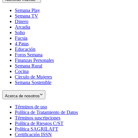
Semana Play
Semana TV
Dinero
Arcadia
Soho
Opens
Fucsia
in
Opens
4 Patas
new
in
Educación
window
new
Foros Semana
window
Finanzas Personales
Semana Rural
Cocina
Círculo de Mujeres
Semana Sostenible
Acerca de nosotros
Términos de uso
Opens
Política de Tratamiento de Datos
in
Opens
Términos suscripciones
new
Opens
in
Política de Riesgos C/ST
window
in
Opens
new
Política SAGRILAFT
Opens
new
in
window
Certificación ISSN
Opens
in
window
new