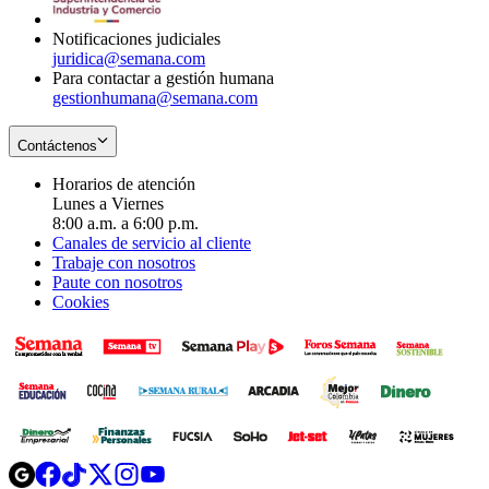
window
Notificaciones judiciales
juridica@semana.com
Para contactar a gestión humana
gestionhumana@semana.com
Contáctenos
Horarios de atención
Lunes a Viernes
8:00 a.m. a 6:00 p.m.
Canales de servicio al cliente
Trabaje con nosotros
Paute con nosotros
Cookies
Opens
Opens
Opens
Opens
Opens