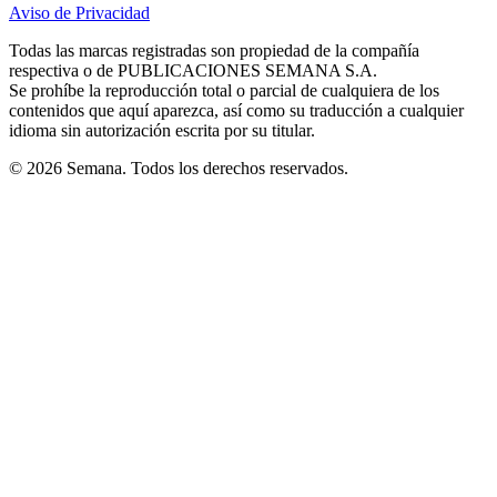
in
in
in
in
in
Aviso de Privacidad
Opens
new
new
new
new
new
in
window
window
window
window
window
Todas las marcas registradas son propiedad de la compañía
new
respectiva o de PUBLICACIONES SEMANA S.A.
window
Se prohíbe la reproducción total o parcial de cualquiera de los
contenidos que aquí aparezca, así como su traducción a cualquier
idioma sin autorización escrita por su titular.
© 2026 Semana. Todos los derechos reservados.