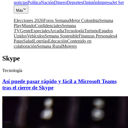
noticias
Política
Nación
Dinero
Deportes
Opinión
Impresa
Jet Set
Más
Elecciones 2026
Foros Semana
Mejor Colombia
Semana
Play
Mundo
Confidenciales
Semana
TV
Gente
Especiales
Arcadia
Tecnología
Turismo
Estados
Unidos
Vehículos
Semana Sostenible
Finanzas Personales
4
Patas
Salud
Loterías
Educación
Contenido en
colaboración
Semana Rural
Mujeres
Skype
Tecnología
Así puede pasar rápido y fácil a Microsoft Teams
tras el cierre de Skype