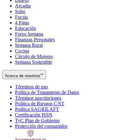
Dinero
Arcadia
Soho
Opens
Fucsia
in
Opens
4 Patas
new
in
Educación
window
new
Foros Semana
window
Finanzas Personales
Semana Rural
Cocina
Círculo de Mujeres
Semana Sostenible
Acerca de nosotros
Términos de uso
Opens
Política de Tratamiento de Datos
in
Opens
Términos suscripciones
new
Opens
in
Política de Riesgos C/ST
window
in
Opens
new
Política SAGRILAFT
Opens
new
in
window
Certificación ISSN
Opens
in
window
new
TyC Plan de Gobierno
in
new
Opens
window
Protección del consumidor
new
window
in
Opens
window
new
in
window
new