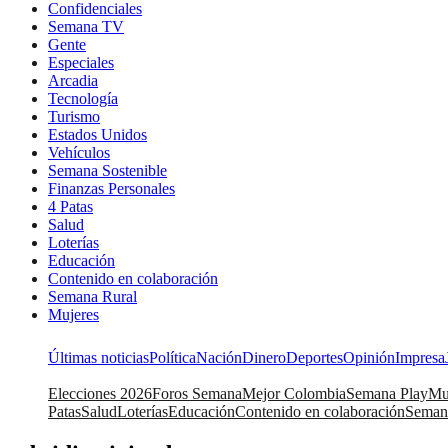
Confidenciales
Semana TV
Gente
Especiales
Arcadia
Tecnología
Turismo
Estados Unidos
Vehículos
Semana Sostenible
Finanzas Personales
4 Patas
Salud
Loterías
Educación
Contenido en colaboración
Semana Rural
Mujeres
Últimas noticias
Política
Nación
Dinero
Deportes
Opinión
Impresa
Elecciones 2026
Foros Semana
Mejor Colombia
Semana Play
Mu
Patas
Salud
Loterías
Educación
Contenido en colaboración
Seman