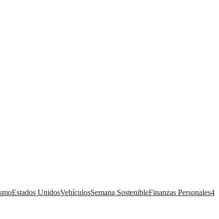
ismo
Estados Unidos
Vehículos
Semana Sostenible
Finanzas Personales
4