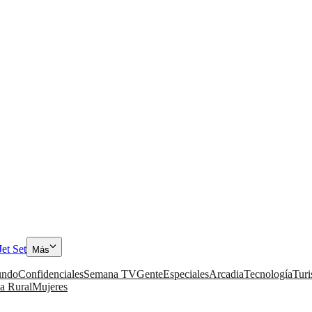
Jet Set
Más
ndo
Confidenciales
Semana TV
Gente
Especiales
Arcadia
Tecnología
Tur
a Rural
Mujeres