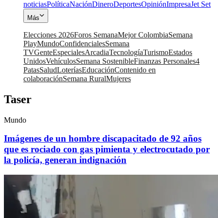
noticias
Política
Nación
Dinero
Deportes
Opinión
Impresa
Jet Set
Más
Elecciones 2026
Foros Semana
Mejor Colombia
Semana
Play
Mundo
Confidenciales
Semana
TV
Gente
Especiales
Arcadia
Tecnología
Turismo
Estados
Unidos
Vehículos
Semana Sostenible
Finanzas Personales
4
Patas
Salud
Loterías
Educación
Contenido en
colaboración
Semana Rural
Mujeres
Taser
Mundo
Imágenes de un hombre discapacitado de 92 años
que es rociado con gas pimienta y electrocutado por
la policía, generan indignación