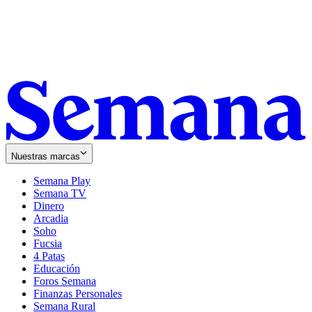
Nuestras marcas
Semana Play
Semana TV
Dinero
Arcadia
Soho
Opens
Fucsia
in
Opens
4 Patas
new
in
Educación
window
new
Foros Semana
window
Finanzas Personales
Semana Rural