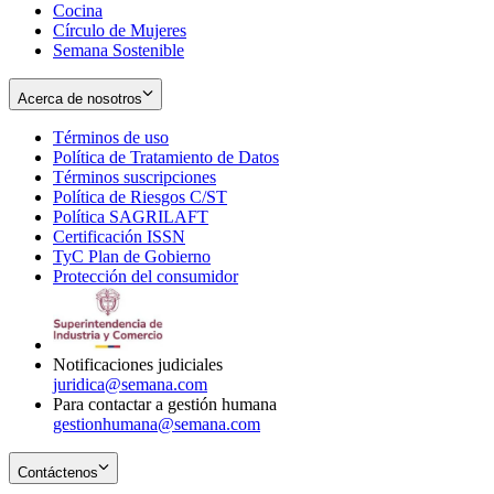
Cocina
Círculo de Mujeres
Semana Sostenible
Acerca de nosotros
Términos de uso
Opens
Política de Tratamiento de Datos
in
Opens
Términos suscripciones
new
Opens
in
Política de Riesgos C/ST
window
in
Opens
new
Política SAGRILAFT
Opens
new
in
window
Certificación ISSN
Opens
in
window
new
TyC Plan de Gobierno
in
new
Opens
window
Protección del consumidor
new
window
in
Opens
window
new
in
window
new
window
Notificaciones judiciales
juridica@semana.com
Para contactar a gestión humana
gestionhumana@semana.com
Contáctenos