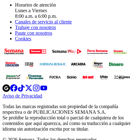
Horarios de atención
Lunes a Viernes
8:00 a.m. a 6:00 p.m.
Canales de servicio al cliente
Trabaje con nosotros
Paute con nosotros
Cookies
Opens
Opens
Opens
Opens
Opens
in
in
in
in
in
Aviso de Privacidad
Opens
new
new
new
new
new
in
window
window
window
window
window
Todas las marcas registradas son propiedad de la compañía
new
respectiva o de PUBLICACIONES SEMANA S.A.
window
Se prohíbe la reproducción total o parcial de cualquiera de los
contenidos que aquí aparezca, así como su traducción a cualquier
idioma sin autorización escrita por su titular.
© 2026 Semana. Todos los derechos reservados.