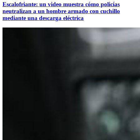
Escalofriante: un video muestra cómo policías
neutralizan a un hombre armado con cuchillo
mediante una descarga eléctrica