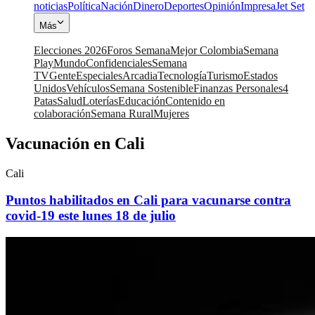
noticias
Política
Nación
Dinero
Deportes
Opinión
Impresa
Jet Set
Más
Elecciones 2026
Foros Semana
Mejor Colombia
Semana
Play
Mundo
Confidenciales
Semana
TV
Gente
Especiales
Arcadia
Tecnología
Turismo
Estados
Unidos
Vehículos
Semana Sostenible
Finanzas Personales
4
Patas
Salud
Loterías
Educación
Contenido en
colaboración
Semana Rural
Mujeres
Vacunación en Cali
Cali
Puntos habilitados en Cali para vacunarse contra
covid-19 este lunes 18 de julio