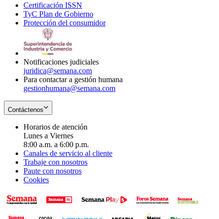
Certificación ISSN
Opens
in
window
new
TyC Plan de Gobierno
in
new
Opens
window
Protección del consumidor
new
window
in
Opens
window
new
in
window
new
window
Notificaciones judiciales
juridica@semana.com
Para contactar a gestión humana
gestionhumana@semana.com
Contáctenos
Horarios de atención
Lunes a Viernes
8:00 a.m. a 6:00 p.m.
Canales de servicio al cliente
Trabaje con nosotros
Paute con nosotros
Cookies