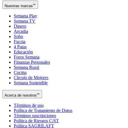
Nuestras marcas
Semana Play
Semana TV
Dinero
Arcadia
Soho
Opens
Fucsia
in
Opens
4 Patas
new
in
Educación
window
new
Foros Semana
window
Finanzas Personales
Semana Rural
Cocina
Círculo de Mujeres
Semana Sostenible
Acerca de nosotros
Términos de uso
Opens
Política de Tratamiento de Datos
in
Opens
Términos suscripciones
new
Opens
in
Política de Riesgos C/ST
window
in
Opens
new
Política SAGRILAFT
Opens
new
in
window