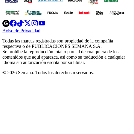
Opens
Opens
Opens
Opens
Opens
in
in
in
in
in
Aviso de Privacidad
Opens
new
new
new
new
new
in
window
window
window
window
window
Todas las marcas registradas son propiedad de la compañía
new
respectiva o de PUBLICACIONES SEMANA S.A.
window
Se prohíbe la reproducción total o parcial de cualquiera de los
contenidos que aquí aparezca, así como su traducción a cualquier
idioma sin autorización escrita por su titular.
© 2026 Semana. Todos los derechos reservados.