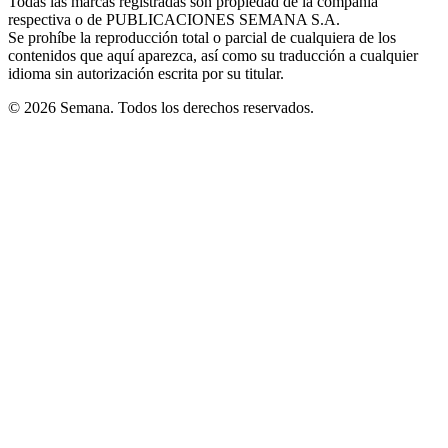
Todas las marcas registradas son propiedad de la compañía
new
respectiva o de PUBLICACIONES SEMANA S.A.
window
Se prohíbe la reproducción total o parcial de cualquiera de los
contenidos que aquí aparezca, así como su traducción a cualquier
idioma sin autorización escrita por su titular.
© 2026 Semana. Todos los derechos reservados.