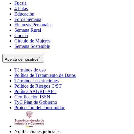
Fucsia
in
Opens
4 Patas
new
in
Educación
window
new
Foros Semana
window
Finanzas Personales
Semana Rural
Cocina
Círculo de Mujeres
Semana Sostenible
Acerca de nosotros
Términos de uso
Opens
Política de Tratamiento de Datos
in
Opens
Términos suscripciones
new
Opens
in
Política de Riesgos C/ST
window
in
Opens
new
Política SAGRILAFT
Opens
new
in
window
Certificación ISSN
Opens
in
window
new
TyC Plan de Gobierno
in
new
Opens
window
Protección del consumidor
new
window
in
Opens
window
new
in
window
new
window
Notificaciones judiciales