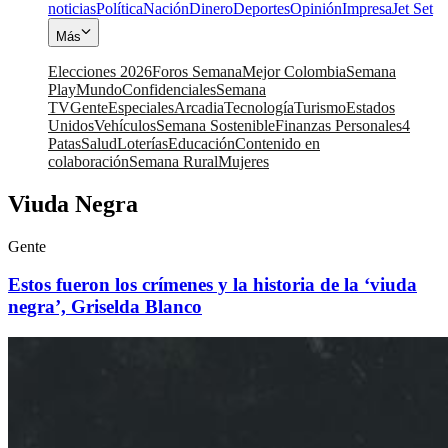
noticias
Política
Nación
Dinero
Deportes
Opinión
Impresa
Jet Set
Más
Elecciones 2026
Foros Semana
Mejor Colombia
Semana
Play
Mundo
Confidenciales
Semana
TV
Gente
Especiales
Arcadia
Tecnología
Turismo
Estados
Unidos
Vehículos
Semana Sostenible
Finanzas Personales
4
Patas
Salud
Loterías
Educación
Contenido en
colaboración
Semana Rural
Mujeres
Viuda Negra
Gente
Estos fueron los crímenes y la historia de la ‘viuda
negra’, Griselda Blanco