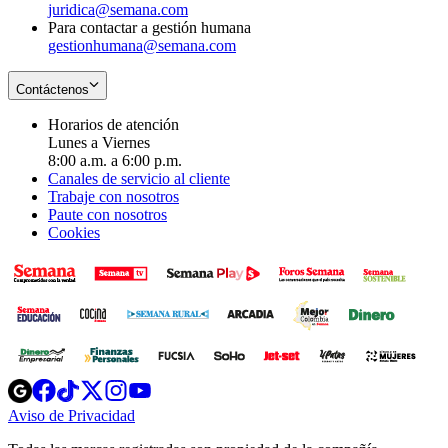
juridica@semana.com
Para contactar a gestión humana
gestionhumana@semana.com
Contáctenos
Horarios de atención
Lunes a Viernes
8:00 a.m. a 6:00 p.m.
Canales de servicio al cliente
Trabaje con nosotros
Paute con nosotros
Cookies
Opens
Opens
Opens
Opens
Opens
in
in
in
in
in
Aviso de Privacidad
Opens
new
new
new
new
new
in
window
window
window
window
window