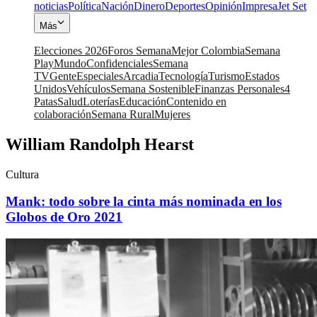
noticias
Política
Nación
Dinero
Deportes
Opinión
Impresa
Jet Set
Más
Elecciones 2026
Foros Semana
Mejor Colombia
Semana
Play
Mundo
Confidenciales
Semana
TV
Gente
Especiales
Arcadia
Tecnología
Turismo
Estados
Unidos
Vehículos
Semana Sostenible
Finanzas Personales
4
Patas
Salud
Loterías
Educación
Contenido en
colaboración
Semana Rural
Mujeres
William Randolph Hearst
Cultura
Mank: todo sobre la cinta más nominada en los
Globos de Oro 2021