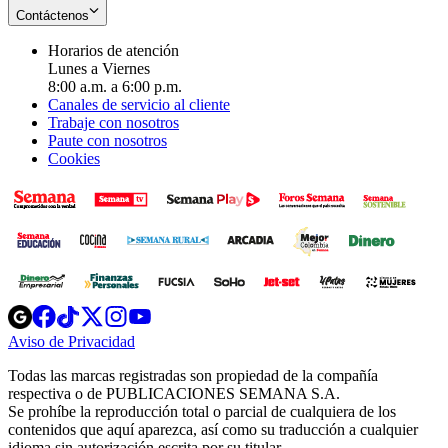
Contáctenos
Horarios de atención
Lunes a Viernes
8:00 a.m. a 6:00 p.m.
Canales de servicio al cliente
Trabaje con nosotros
Paute con nosotros
Cookies
Opens
Opens
Opens
Opens
Opens
in
in
in
in
in
Aviso de Privacidad
Opens
new
new
new
new
new
in
window
window
window
window
window
Todas las marcas registradas son propiedad de la compañía
new
respectiva o de PUBLICACIONES SEMANA S.A.
window
Se prohíbe la reproducción total o parcial de cualquiera de los
contenidos que aquí aparezca, así como su traducción a cualquier
idioma sin autorización escrita por su titular.