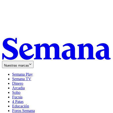
Nuestras marcas
Semana Play
Semana TV
Dinero
Arcadia
Soho
Opens
Fucsia
in
Opens
4 Patas
new
in
Educación
window
new
Foros Semana
window