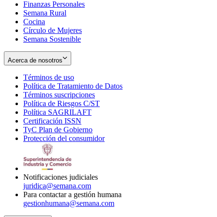
Finanzas Personales
Semana Rural
Cocina
Círculo de Mujeres
Semana Sostenible
Acerca de nosotros
Términos de uso
Opens
Política de Tratamiento de Datos
in
Opens
Términos suscripciones
new
Opens
in
Política de Riesgos C/ST
window
in
Opens
new
Política SAGRILAFT
Opens
new
in
window
Certificación ISSN
Opens
in
window
new
TyC Plan de Gobierno
in
new
Opens
window
Protección del consumidor
new
window
in
Opens
window
new
in
window
new
window
Notificaciones judiciales
juridica@semana.com
Para contactar a gestión humana
gestionhumana@semana.com