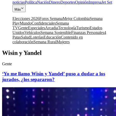
noticias
Política
Nación
Dinero
Deportes
Opinión
Impresa
Jet Set
Más
Elecciones 2026
Foros Semana
Mejor Colombia
Semana
Play
Mundo
Confidenciales
Semana
TV
Gente
Especiales
Arcadia
Tecnología
Turismo
Estados
Unidos
Vehículos
Semana Sostenible
Finanzas Personales
4
Patas
Salud
Loterías
Educación
Contenido en
colaboración
Semana Rural
Mujeres
Wisin y Yandel
Gente
‘Yo me llamo Wisin y Yandel’ puso a dudar a los
jurados, ¿los separaron?