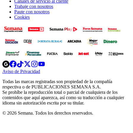
Canales de servicio al cliente
Trabaje con nosotros
Paute con nosotros
Cookies
Opens
Opens
Opens
Opens
Opens
in
in
in
in
in
Aviso de Privacidad
Opens
new
new
new
new
new
in
window
window
window
window
window
Todas las marcas registradas son propiedad de la compañía
new
respectiva o de PUBLICACIONES SEMANA S.A.
window
Se prohíbe la reproducción total o parcial de cualquiera de los
contenidos que aquí aparezca, así como su traducción a cualquier
idioma sin autorización escrita por su titular.
© 2026 Semana. Todos los derechos reservados.