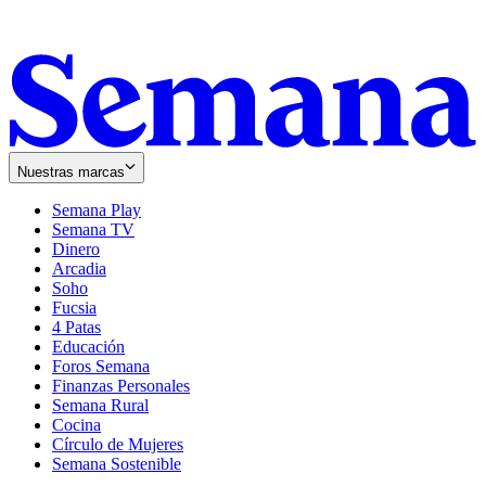
Nuestras marcas
Semana Play
Semana TV
Dinero
Arcadia
Soho
Opens
Fucsia
in
Opens
4 Patas
new
in
Educación
window
new
Foros Semana
window
Finanzas Personales
Semana Rural
Cocina
Círculo de Mujeres
Semana Sostenible