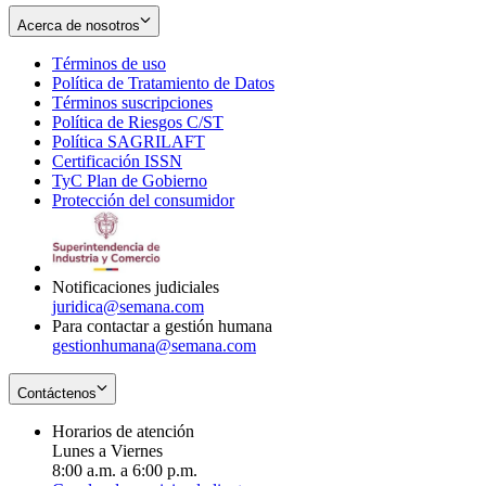
Acerca de nosotros
Términos de uso
Opens
Política de Tratamiento de Datos
in
Opens
Términos suscripciones
new
Opens
in
Política de Riesgos C/ST
window
in
Opens
new
Política SAGRILAFT
Opens
new
in
window
Certificación ISSN
Opens
in
window
new
TyC Plan de Gobierno
in
new
Opens
window
Protección del consumidor
new
window
in
Opens
window
new
in
window
new
window
Notificaciones judiciales
juridica@semana.com
Para contactar a gestión humana
gestionhumana@semana.com
Contáctenos
Horarios de atención
Lunes a Viernes
8:00 a.m. a 6:00 p.m.