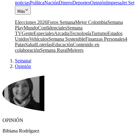
noticias
Política
Nación
Dinero
Deportes
Opinión
Impresa
Jet Set
Más
Elecciones 2026
Foros Semana
Mejor Colombia
Semana
Play
Mundo
Confidenciales
Semana
TV
Gente
Especiales
Arcadia
Tecnología
Turismo
Estados
Unidos
Vehículos
Semana Sostenible
Finanzas Personales
4
Patas
Salud
Loterías
Educación
Contenido en
colaboración
Semana Rural
Mujeres
Semana
|
Opinión
OPINIÓN
Bibiana Rodríguez