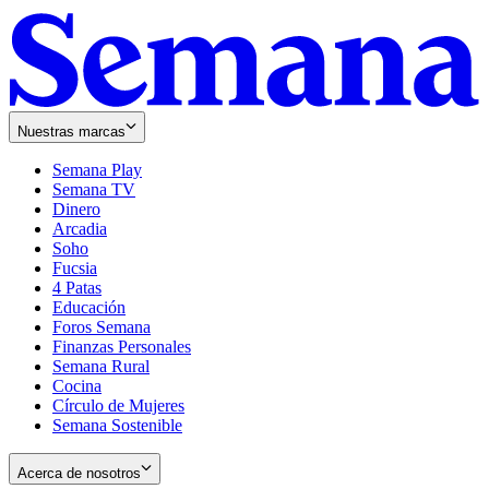
Nuestras marcas
Semana Play
Semana TV
Dinero
Arcadia
Soho
Opens
Fucsia
in
Opens
4 Patas
new
in
Educación
window
new
Foros Semana
window
Finanzas Personales
Semana Rural
Cocina
Círculo de Mujeres
Semana Sostenible
Acerca de nosotros