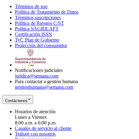
Términos de uso
Opens
Política de Tratamiento de Datos
in
Opens
Términos suscripciones
new
Opens
in
Política de Riesgos C/ST
window
in
Opens
new
Política SAGRILAFT
Opens
new
in
window
Certificación ISSN
Opens
in
window
new
TyC Plan de Gobierno
in
new
Opens
window
Protección del consumidor
new
window
in
Opens
window
new
in
window
new
window
Notificaciones judiciales
juridica@semana.com
Para contactar a gestión humana
gestionhumana@semana.com
Contáctenos
Horarios de atención
Lunes a Viernes
8:00 a.m. a 6:00 p.m.
Canales de servicio al cliente
Trabaje con nosotros