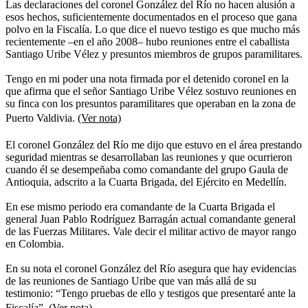
Las declaraciones del coronel González del Río no hacen alusión a
esos hechos, suficientemente documentados en el proceso que gana
polvo en la Fiscalía. Lo que dice el nuevo testigo es que mucho más
recientemente –en el año 2008– hubo reuniones entre el caballista
Santiago Uribe Vélez y presuntos miembros de grupos paramilitares.
Tengo en mi poder una nota firmada por el detenido coronel en la
que afirma que el señor Santiago Uribe Vélez sostuvo reuniones en
su finca con los presuntos paramilitares que operaban en la zona de
Puerto Valdivia.
(Ver nota)
El coronel González del Río me dijo que estuvo en el área prestando
seguridad mientras se desarrollaban las reuniones y que ocurrieron
cuando él se desempeñaba como comandante del grupo Gaula de
Antioquia, adscrito a la Cuarta Brigada, del Ejército en Medellín.
En ese mismo periodo era comandante de la Cuarta Brigada el
general Juan Pablo Rodríguez Barragán actual comandante general
de las Fuerzas Militares. Vale decir el militar activo de mayor rango
en Colombia.
En su nota el coronel González del Río asegura que hay evidencias
de las reuniones de Santiago Uribe que van más allá de su
testimonio: “Tengo pruebas de ello y testigos que presentaré ante la
Fiscalía”.
(Ver nota)