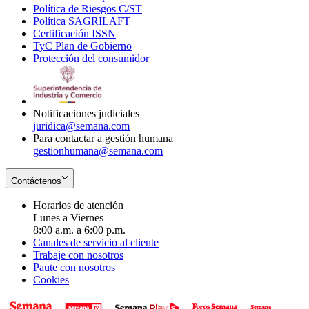
Política de Riesgos C/ST
window
in
Opens
new
Política SAGRILAFT
Opens
new
in
window
Certificación ISSN
Opens
in
window
new
TyC Plan de Gobierno
in
new
Opens
window
Protección del consumidor
new
window
in
Opens
window
new
in
window
new
window
Notificaciones judiciales
juridica@semana.com
Para contactar a gestión humana
gestionhumana@semana.com
Contáctenos
Horarios de atención
Lunes a Viernes
8:00 a.m. a 6:00 p.m.
Canales de servicio al cliente
Trabaje con nosotros
Paute con nosotros
Cookies