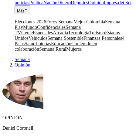
noticias
Política
Nación
Dinero
Deportes
Opinión
Impresa
Jet Set
Más
Elecciones 2026
Foros Semana
Mejor Colombia
Semana
Play
Mundo
Confidenciales
Semana
TV
Gente
Especiales
Arcadia
Tecnología
Turismo
Estados
Unidos
Vehículos
Semana Sostenible
Finanzas Personales
4
Patas
Salud
Loterías
Educación
Contenido en
colaboración
Semana Rural
Mujeres
Semana
|
Opinión
OPINIÓN
Daniel Coronell