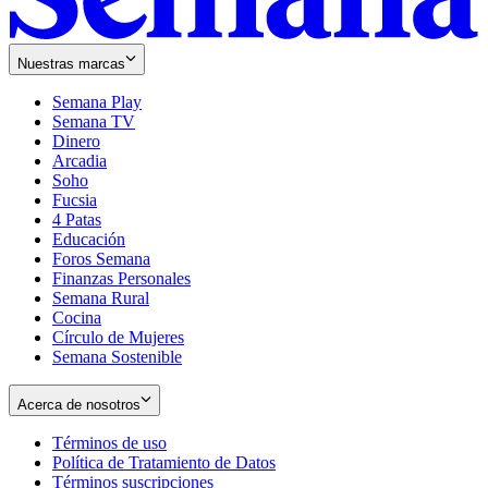
Nuestras marcas
Semana Play
Semana TV
Dinero
Arcadia
Soho
Opens
Fucsia
in
Opens
4 Patas
new
in
Educación
window
new
Foros Semana
window
Finanzas Personales
Semana Rural
Cocina
Círculo de Mujeres
Semana Sostenible
Acerca de nosotros
Términos de uso
Opens
Política de Tratamiento de Datos
in
Opens
Términos suscripciones
new
Opens
in