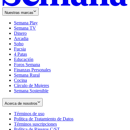
Nuestras marcas
Semana Play
Semana TV
Dinero
Arcadia
Soho
Opens
Fucsia
in
Opens
4 Patas
new
in
Educación
window
new
Foros Semana
window
Finanzas Personales
Semana Rural
Cocina
Círculo de Mujeres
Semana Sostenible
Acerca de nosotros
Términos de uso
Opens
Política de Tratamiento de Datos
in
Opens
Términos suscripciones
new
Opens
in
Política de Riesgos C/ST
window
in
Opens
new