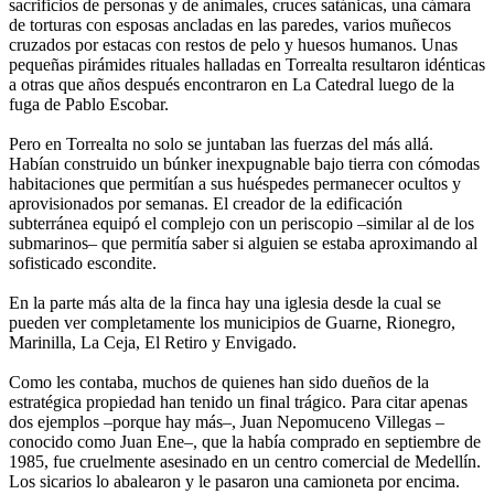
sacrificios de personas y de animales, cruces satánicas, una cámara
de torturas con esposas ancladas en las paredes, varios muñecos
cruzados por estacas con restos de pelo y huesos humanos. Unas
pequeñas pirámides rituales halladas en Torrealta resultaron idénticas
a otras que años después encontraron en La Catedral luego de la
fuga de Pablo Escobar.
Pero en Torrealta no solo se juntaban las fuerzas del más allá.
Habían construido un búnker inexpugnable bajo tierra con cómodas
habitaciones que permitían a sus huéspedes permanecer ocultos y
aprovisionados por semanas. El creador de la edificación
subterránea equipó el complejo con un periscopio –similar al de los
submarinos– que permitía saber si alguien se estaba aproximando al
sofisticado escondite.
En la parte más alta de la finca hay una iglesia desde la cual se
pueden ver completamente los municipios de Guarne, Rionegro,
Marinilla, La Ceja, El Retiro y Envigado.
Como les contaba, muchos de quienes han sido dueños de la
estratégica propiedad han tenido un final trágico. Para citar apenas
dos ejemplos –porque hay más–, Juan Nepomuceno Villegas –
conocido como Juan Ene–, que la había comprado en septiembre de
1985, fue cruelmente asesinado en un centro comercial de Medellín.
Los sicarios lo abalearon y le pasaron una camioneta por encima.