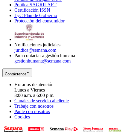
Política SAGRILAFT
Opens
new
in
window
Certificación ISSN
Opens
in
window
new
TyC Plan de Gobierno
in
new
Opens
window
Protección del consumidor
new
window
in
Opens
window
new
in
window
new
window
Notificaciones judiciales
juridica@semana.com
Para contactar a gestión humana
gestionhumana@semana.com
Contáctenos
Horarios de atención
Lunes a Viernes
8:00 a.m. a 6:00 p.m.
Canales de servicio al cliente
Trabaje con nosotros
Paute con nosotros
Cookies