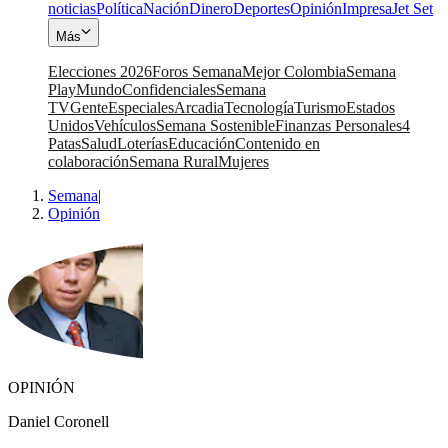
noticias
Política
Nación
Dinero
Deportes
Opinión
Impresa
Jet Set
Más
Elecciones 2026
Foros Semana
Mejor Colombia
Semana
Play
Mundo
Confidenciales
Semana
TV
Gente
Especiales
Arcadia
Tecnología
Turismo
Estados
Unidos
Vehículos
Semana Sostenible
Finanzas Personales
4
Patas
Salud
Loterías
Educación
Contenido en
colaboración
Semana Rural
Mujeres
Semana
|
Opinión
OPINIÓN
Daniel Coronell