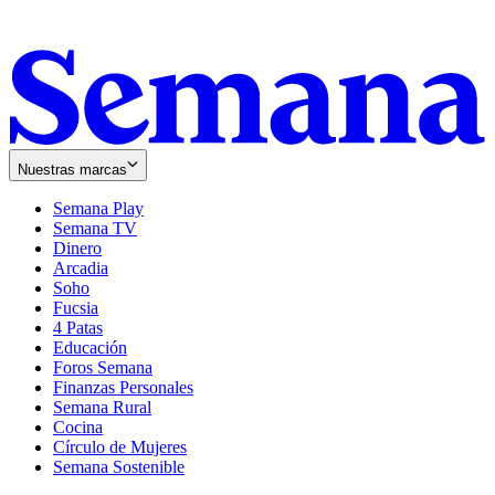
Nuestras marcas
Semana Play
Semana TV
Dinero
Arcadia
Soho
Opens
Fucsia
in
Opens
4 Patas
new
in
Educación
window
new
Foros Semana
window
Finanzas Personales
Semana Rural
Cocina
Círculo de Mujeres
Semana Sostenible