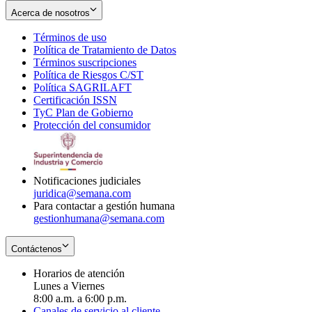
Acerca de nosotros
Términos de uso
Opens
Política de Tratamiento de Datos
in
Opens
Términos suscripciones
new
Opens
in
Política de Riesgos C/ST
window
in
Opens
new
Política SAGRILAFT
Opens
new
in
window
Certificación ISSN
Opens
in
window
new
TyC Plan de Gobierno
in
new
Opens
window
Protección del consumidor
new
window
in
Opens
window
new
in
window
new
window
Notificaciones judiciales
juridica@semana.com
Para contactar a gestión humana
gestionhumana@semana.com
Contáctenos
Horarios de atención
Lunes a Viernes
8:00 a.m. a 6:00 p.m.
Canales de servicio al cliente