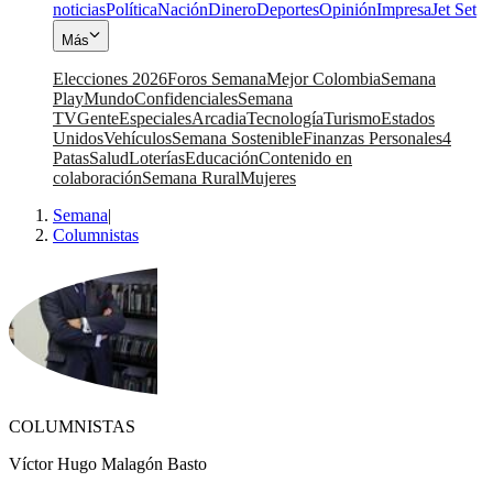
noticias
Política
Nación
Dinero
Deportes
Opinión
Impresa
Jet Set
Más
Elecciones 2026
Foros Semana
Mejor Colombia
Semana
Play
Mundo
Confidenciales
Semana
TV
Gente
Especiales
Arcadia
Tecnología
Turismo
Estados
Unidos
Vehículos
Semana Sostenible
Finanzas Personales
4
Patas
Salud
Loterías
Educación
Contenido en
colaboración
Semana Rural
Mujeres
Semana
|
Columnistas
COLUMNISTAS
Víctor Hugo Malagón Basto