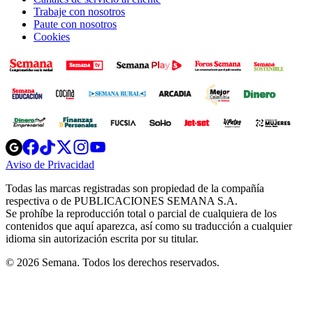
Trabaje con nosotros
Paute con nosotros
Cookies
Opens
Opens
Opens
Opens
Opens
in
in
in
in
in
Aviso de Privacidad
Opens
new
new
new
new
new
in
window
window
window
window
window
Todas las marcas registradas son propiedad de la compañía
new
respectiva o de PUBLICACIONES SEMANA S.A.
window
Se prohíbe la reproducción total o parcial de cualquiera de los
contenidos que aquí aparezca, así como su traducción a cualquier
idioma sin autorización escrita por su titular.
© 2026 Semana. Todos los derechos reservados.