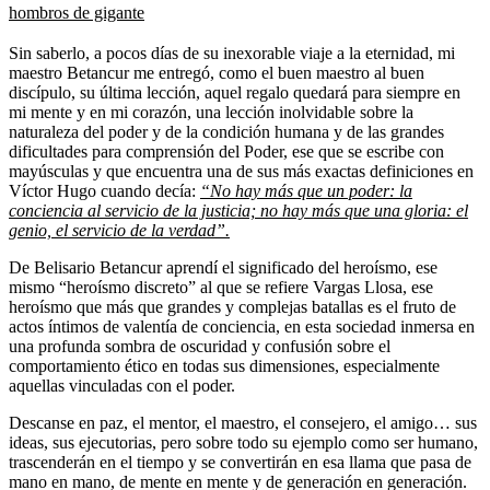
hombros de gigante
Sin saberlo, a pocos días de su inexorable viaje a la eternidad, mi
maestro Betancur me entregó, como el buen maestro al buen
discípulo, su última lección, aquel regalo quedará para siempre en
mi mente y en mi corazón, una lección inolvidable sobre la
naturaleza del poder y de la condición humana y de las grandes
dificultades para comprensión del Poder, ese que se escribe con
mayúsculas y que encuentra una de sus más exactas definiciones en
Víctor Hugo cuando decía:
“
No hay más que un poder: la
conciencia al servicio de la justicia; no hay más que una gloria: el
genio, el servicio de la verdad”.
De Belisario Betancur aprendí el significado del heroísmo, ese
mismo “heroísmo discreto” al que se refiere Vargas Llosa, ese
heroísmo que más que grandes y complejas batallas es el fruto de
actos íntimos de valentía de conciencia, en esta sociedad inmersa en
una profunda sombra de oscuridad y confusión sobre el
comportamiento ético en todas sus dimensiones, especialmente
aquellas vinculadas con el poder.
Descanse en paz, el mentor, el maestro, el consejero, el amigo… sus
ideas, sus ejecutorias, pero sobre todo su ejemplo como ser humano,
trascenderán en el tiempo y se convertirán en esa llama que pasa de
mano en mano, de mente en mente y de generación en generación.