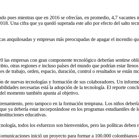
do pues mientras que en 2016 se ofrecían, en promedio, 4,7 vacantes m
018. Una cifra que ya quedó superada este año por efecto del salto te
icas anquilosadas y empresas más preocupadas de apagar el incendio que
20 las empresas con gran componente tecnológico deberían sentirse oblig
bio, otras regiones e incluso países del mundo que podrían estar llenos
les de trabajo, orden, espacio, duración, control o resultados se están 
ón de nuevas tecnologías y formación de sus colaboradores. Un inform
abilidades necesarias está la adopción de la tecnología. El reporte con
 del momento también apunta al objetivo.
trenamiento, pero tampoco en la formación temprana. Los niños debería
que ya debería estar incorporándose en los programas estudiantiles de 
 instituciones educativas.
ología, todos los esfuerzos son bienvenidos, pero las políticas deben re
 Comunicaciones inició un proyecto para formar a 100.000 colombianos