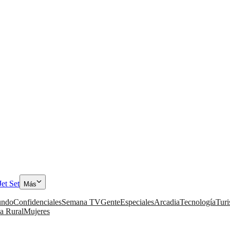
Jet Set
Más
ndo
Confidenciales
Semana TV
Gente
Especiales
Arcadia
Tecnología
Tur
a Rural
Mujeres