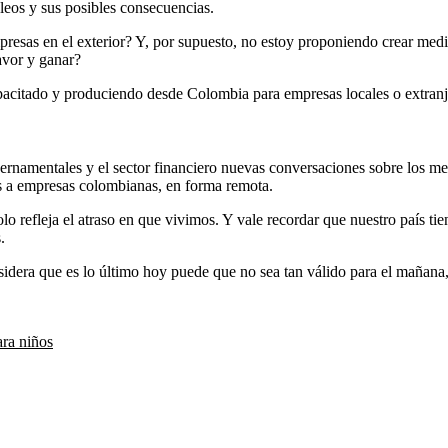
leos y sus posibles consecuencias.
sas en el exterior? Y, por supuesto, no estoy proponiendo crear medidas
avor y ganar?
apacitado y produciendo desde Colombia para empresas locales o extranj
ernamentales y el sector financiero nuevas conversaciones sobre los mec
ios a empresas colombianas, en forma remota.
solo refleja el atraso en que vivimos. Y vale recordar que nuestro país 
ionales.
sidera que es lo último hoy puede que no sea tan válido para el mañana
ara niños