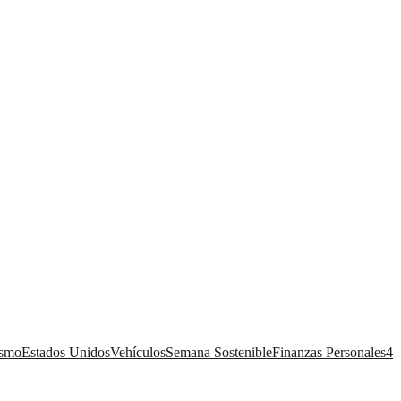
ismo
Estados Unidos
Vehículos
Semana Sostenible
Finanzas Personales
4