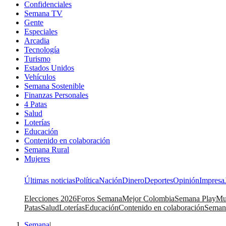
Confidenciales
Semana TV
Gente
Especiales
Arcadia
Tecnología
Turismo
Estados Unidos
Vehículos
Semana Sostenible
Finanzas Personales
4 Patas
Salud
Loterías
Educación
Contenido en colaboración
Semana Rural
Mujeres
Últimas noticias
Política
Nación
Dinero
Deportes
Opinión
Impresa
Elecciones 2026
Foros Semana
Mejor Colombia
Semana Play
Mu
Patas
Salud
Loterías
Educación
Contenido en colaboración
Seman
Semana
|