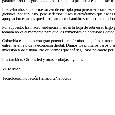
garantizando la seguridad de los aparatos. El problema es de infraestr
Los vehículos autónomos sirven de ejemplo para pensar en cómo estamo
globales, por supuesto, pero seríamos ilusos si creyéramos que ese e
apropiación estamos quedados, tanto en el ámbito social como en el o
Por supuesto, las macro tendencias marcan la hoja de ruta en el largo
todavía no es el momento para que los tomadores de decisiones despeg
Colombia es un país con gran potencial en términos digitales, tanto 
enfrentar el reto de la economía digital. Damos los primeros pasos y a
inversión y de cultura. No olvidemos que acá seguimos peleando por si 
Lea también:
Globos led y otras burbujas digitales
VER MÁS
Tecnología
Innovación
Transporte
Negocios