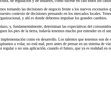
uctura, de regulación y de usuarios, como sucede en casi todos los casos
s tomando las decisiones de negocio frente a los nuevos escenarios qu
s nuestro contexto de decisiones pensando en los mercados locales. Te
rganizacional, y ahí es donde debemos impulsar los grandes cambios.
 plazo, y, fundamentalmente, determinan las expectativas del consumidor
uen los pies de la tierra, todavía tenemos mucho por entender en el su
en implementación como en desarrollo. Los talentos que tenemos son de
spiramos a volar, no está mal, pero antes de pensar en un sistema de vía
regular o no una aplicación, cuando el futuro, que ya es realidad en otra