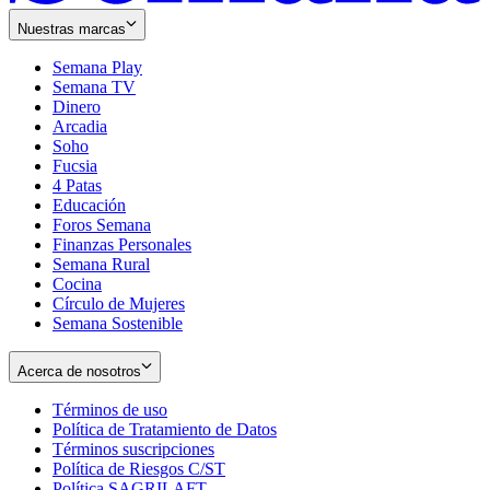
Nuestras marcas
Semana Play
Semana TV
Dinero
Arcadia
Soho
Opens
Fucsia
in
Opens
4 Patas
new
in
Educación
window
new
Foros Semana
window
Finanzas Personales
Semana Rural
Cocina
Círculo de Mujeres
Semana Sostenible
Acerca de nosotros
Términos de uso
Opens
Política de Tratamiento de Datos
in
Opens
Términos suscripciones
new
Opens
in
Política de Riesgos C/ST
window
in
Opens
new
Política SAGRILAFT
Opens
new
in
window