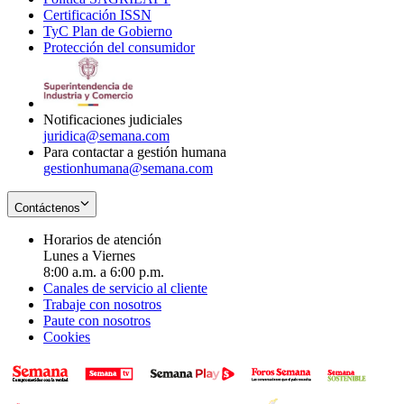
Certificación ISSN
Opens
in
window
new
TyC Plan de Gobierno
in
new
Opens
window
Protección del consumidor
new
window
in
Opens
window
new
in
window
new
window
Notificaciones judiciales
juridica@semana.com
Para contactar a gestión humana
gestionhumana@semana.com
Contáctenos
Horarios de atención
Lunes a Viernes
8:00 a.m. a 6:00 p.m.
Canales de servicio al cliente
Trabaje con nosotros
Paute con nosotros
Cookies