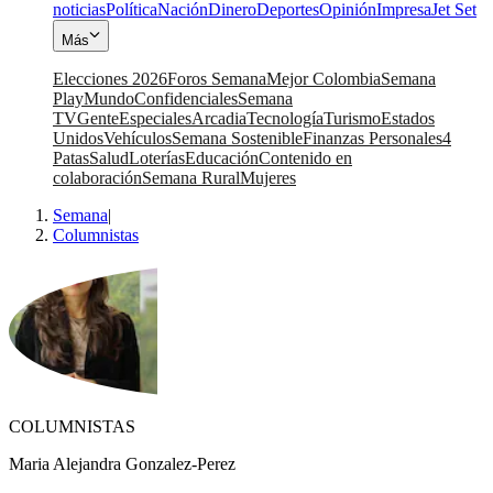
noticias
Política
Nación
Dinero
Deportes
Opinión
Impresa
Jet Set
Más
Elecciones 2026
Foros Semana
Mejor Colombia
Semana
Play
Mundo
Confidenciales
Semana
TV
Gente
Especiales
Arcadia
Tecnología
Turismo
Estados
Unidos
Vehículos
Semana Sostenible
Finanzas Personales
4
Patas
Salud
Loterías
Educación
Contenido en
colaboración
Semana Rural
Mujeres
Semana
|
Columnistas
COLUMNISTAS
Maria Alejandra Gonzalez-Perez