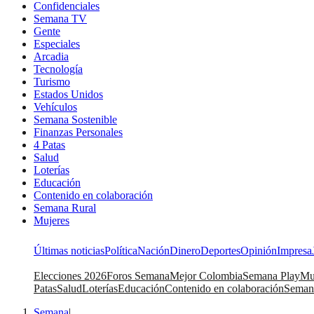
Confidenciales
Semana TV
Gente
Especiales
Arcadia
Tecnología
Turismo
Estados Unidos
Vehículos
Semana Sostenible
Finanzas Personales
4 Patas
Salud
Loterías
Educación
Contenido en colaboración
Semana Rural
Mujeres
Últimas noticias
Política
Nación
Dinero
Deportes
Opinión
Impresa
Elecciones 2026
Foros Semana
Mejor Colombia
Semana Play
Mu
Patas
Salud
Loterías
Educación
Contenido en colaboración
Seman
Semana
|