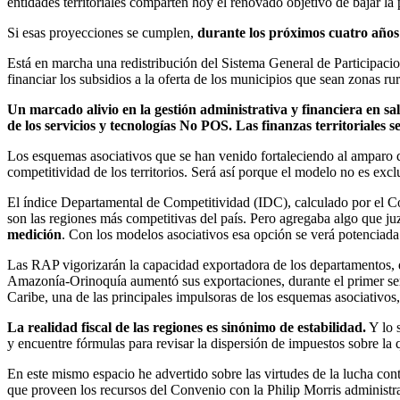
entidades territoriales comparten hoy el renovado objetivo de bajar la
Si esas proyecciones se cumplen,
durante los próximos cuatro años
Está en marcha una redistribución del Sistema General de Participacio
financiar los subsidios a la oferta de los municipios que sean zonas ru
Un marcado alivio en la gestión administrativa y financiera en sa
de los servicios y tecnologías No POS. Las finanzas territoriales s
Los esquemas asociativos que se han venido fortaleciendo al amparo
competitividad de los territorios. Será así porque el modelo no es exc
El índice Departamental de Competitividad (IDC), calculado por el C
son las regiones más competitivas del país. Pero agregaba algo que ju
medición
. Con los modelos asociativos esa opción se verá potenciada
Las RAP vigorizarán la capacidad exportadora de los departamentos, 
Amazonía-Orinoquía aumentó sus exportaciones, durante el primer seme
Caribe, una de las principales impulsoras de los esquemas asociativos, 
La realidad fiscal de las regiones es sinónimo de estabilidad.
Y lo s
y encuentre fórmulas para revisar la dispersión de impuestos sobre la
En este mismo espacio he advertido sobre las virtudes de la lucha con
que proveen los recursos del Convenio con la Philip Morris administ