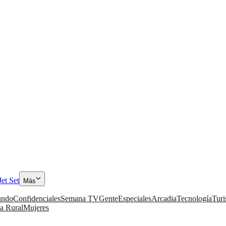
Jet Set
Más
ndo
Confidenciales
Semana TV
Gente
Especiales
Arcadia
Tecnología
Tur
a Rural
Mujeres