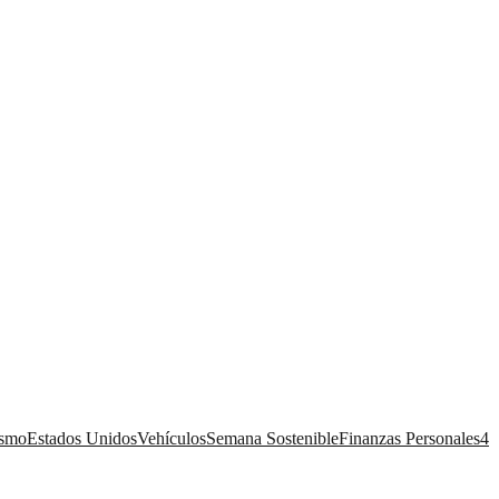
ismo
Estados Unidos
Vehículos
Semana Sostenible
Finanzas Personales
4