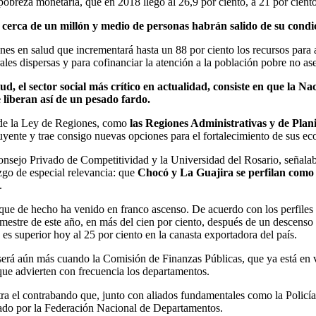
 pobreza monetaria, que en 2018 llegó al 26,9 por ciento, a 21 por cient
 cerca de un millón y medio de personas habrán salido de su condi
nes en salud que incrementará hasta un 88 por ciento los recursos para
rales dispersas y para cofinanciar la atención a la población pobre no as
lud, el sector social más crítico en actualidad, consiste en que la 
e liberan así de un pesado fardo.
 de la Ley de Regiones, como
las Regiones Administrativas y de Plan
luyente y trae consigo nuevas opciones para el fortalecimiento de sus e
onsejo Privado de Competitividad y la Universidad del Rosario, señala
zgo de especial relevancia: que
Chocó y La Guajira se perfilan como
.
que de hecho ha venido en franco ascenso. De acuerdo con los perfiles
stre de este año, en más del cien por ciento, después de un descenso d
es superior hoy al 25 por ciento en la canasta exportadora del país.
erá aún más cuando la Comisión de Finanzas Públicas, que ya está en vig
 que advierten con frecuencia los departamentos.
tra el contrabando que, junto con aliados fundamentales como la Policí
rado por la Federación Nacional de Departamentos.