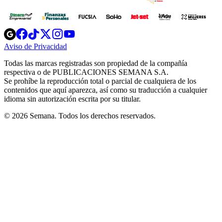
Opens
Opens
Opens
Opens
Opens
in
in
in
in
in
Aviso de Privacidad
Opens
new
new
new
new
new
in
window
window
window
window
window
Todas las marcas registradas son propiedad de la compañía
new
respectiva o de PUBLICACIONES SEMANA S.A.
window
Se prohíbe la reproducción total o parcial de cualquiera de los
contenidos que aquí aparezca, así como su traducción a cualquier
idioma sin autorización escrita por su titular.
© 2026 Semana. Todos los derechos reservados.