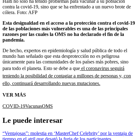
Haití no solo ha tenido problemas para vacunar a su población
contra la covid-19, sino que se ha enfrentado a un nuevo brote de
cólera.
Foto:
AFP
Esta desigualdad en el acceso a la protección contra el covid-19
de las poblaciones más vulnerables es una de las principales
razones por las cuales la OMS no ha declarado el fin de la
pandemia.
De hecho, expertos en epidemiología y salud pública de todo el
mundo han señalado que esta desprotección no es peligrosa
únicamente para las comunidades de los países más pobres, sino
para todo el planeta. Esto se debe a que
el coronavirus seguirá
teniendo la posibilidad de contagiar a millones de personas y, con
ello, continuará desarrollando nuevas mutaciones.
VER MÁS
COVID-19
Vacunas
OMS
Le puede interesar
“Ventajosas”: molestia en ‘MasterChef Celebrity’ por la ventaja de
tiempo en el atril que desató la furia de los participantes