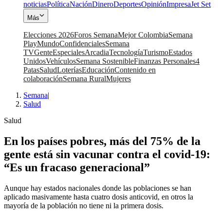
noticias
Política
Nación
Dinero
Deportes
Opinión
Impresa
Jet Set
Más
Elecciones 2026
Foros Semana
Mejor Colombia
Semana
Play
Mundo
Confidenciales
Semana
TV
Gente
Especiales
Arcadia
Tecnología
Turismo
Estados
Unidos
Vehículos
Semana Sostenible
Finanzas Personales
4
Patas
Salud
Loterías
Educación
Contenido en
colaboración
Semana Rural
Mujeres
Semana
|
Salud
Salud
En los países pobres, más del 75% de la
gente está sin vacunar contra el covid-19:
“Es un fracaso generacional”
Aunque hay estados nacionales donde las poblaciones se han
aplicado masivamente hasta cuatro dosis anticovid, en otros la
mayoría de la población no tiene ni la primera dosis.