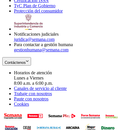
Certificación ISSN
Opens
in
window
new
TyC Plan de Gobierno
in
new
Opens
window
Protección del consumidor
new
window
in
Opens
window
new
in
window
new
window
Notificaciones judiciales
juridica@semana.com
Para contactar a gestión humana
gestionhumana@semana.com
Contáctenos
Horarios de atención
Lunes a Viernes
8:00 a.m. a 6:00 p.m.
Canales de servicio al cliente
Trabaje con nosotros
Paute con nosotros
Cookies