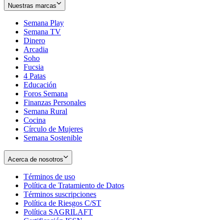
Nuestras marcas
Semana Play
Semana TV
Dinero
Arcadia
Soho
Opens
Fucsia
in
Opens
4 Patas
new
in
Educación
window
new
Foros Semana
window
Finanzas Personales
Semana Rural
Cocina
Círculo de Mujeres
Semana Sostenible
Acerca de nosotros
Términos de uso
Opens
Política de Tratamiento de Datos
in
Opens
Términos suscripciones
new
Opens
in
Política de Riesgos C/ST
window
in
Opens
new
Política SAGRILAFT
Opens
new
in
window