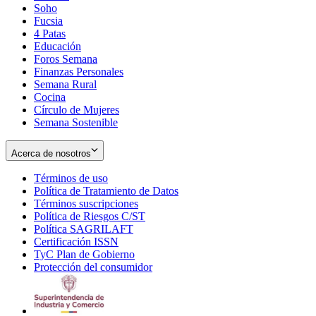
Soho
Opens
Fucsia
in
Opens
4 Patas
new
in
Educación
window
new
Foros Semana
window
Finanzas Personales
Semana Rural
Cocina
Círculo de Mujeres
Semana Sostenible
Acerca de nosotros
Términos de uso
Opens
Política de Tratamiento de Datos
in
Opens
Términos suscripciones
new
Opens
in
Política de Riesgos C/ST
window
in
Opens
new
Política SAGRILAFT
Opens
new
in
window
Certificación ISSN
Opens
in
window
new
TyC Plan de Gobierno
in
new
Opens
window
Protección del consumidor
new
window
in
Opens
window
new
in
window
new
window