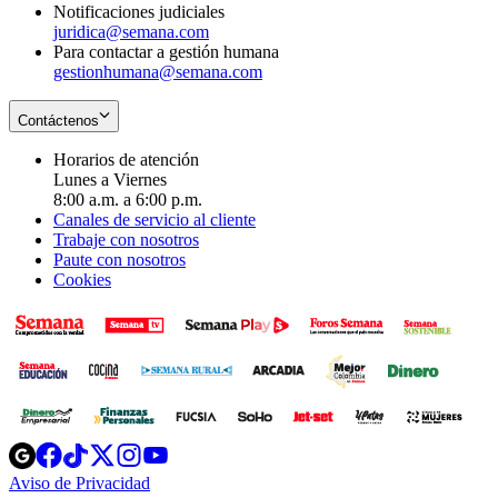
Notificaciones judiciales
juridica@semana.com
Para contactar a gestión humana
gestionhumana@semana.com
Contáctenos
Horarios de atención
Lunes a Viernes
8:00 a.m. a 6:00 p.m.
Canales de servicio al cliente
Trabaje con nosotros
Paute con nosotros
Cookies
Opens
Opens
Opens
Opens
Opens
in
in
in
in
in
Aviso de Privacidad
Opens
new
new
new
new
new