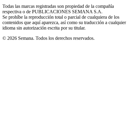
in
window
window
window
window
window
Todas las marcas registradas son propiedad de la compañía
new
respectiva o de PUBLICACIONES SEMANA S.A.
window
Se prohíbe la reproducción total o parcial de cualquiera de los
contenidos que aquí aparezca, así como su traducción a cualquier
idioma sin autorización escrita por su titular.
© 2026 Semana. Todos los derechos reservados.