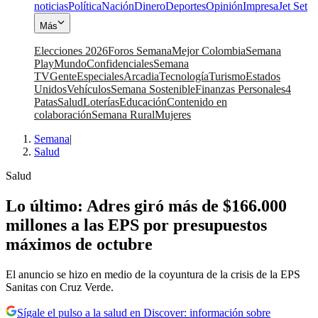
noticias
Política
Nación
Dinero
Deportes
Opinión
Impresa
Jet Set
Más
Elecciones 2026
Foros Semana
Mejor Colombia
Semana
Play
Mundo
Confidenciales
Semana
TV
Gente
Especiales
Arcadia
Tecnología
Turismo
Estados
Unidos
Vehículos
Semana Sostenible
Finanzas Personales
4
Patas
Salud
Loterías
Educación
Contenido en
colaboración
Semana Rural
Mujeres
Semana
|
Salud
Salud
Lo último: Adres giró más de $166.000
millones a las EPS por presupuestos
máximos de octubre
El anuncio se hizo en medio de la coyuntura de la crisis de la EPS
Sanitas con Cruz Verde.
Sígale el pulso a la salud en Discover: información sobre