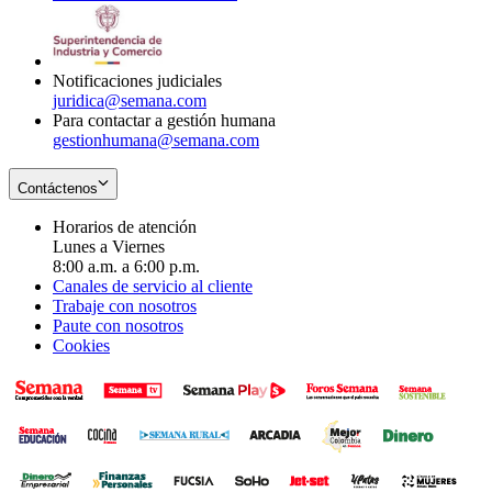
window
new
in
window
new
window
Notificaciones judiciales
juridica@semana.com
Para contactar a gestión humana
gestionhumana@semana.com
Contáctenos
Horarios de atención
Lunes a Viernes
8:00 a.m. a 6:00 p.m.
Canales de servicio al cliente
Trabaje con nosotros
Paute con nosotros
Cookies