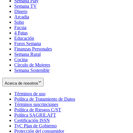
Semana Play
Semana TV
Dinero
Arcadia
Soho
Opens
Fucsia
in
Opens
4 Patas
new
in
Educación
window
new
Foros Semana
window
Finanzas Personales
Semana Rural
Cocina
Círculo de Mujeres
Semana Sostenible
Acerca de nosotros
Términos de uso
Opens
Política de Tratamiento de Datos
in
Opens
Términos suscripciones
new
Opens
in
Política de Riesgos C/ST
window
in
Opens
new
Política SAGRILAFT
Opens
new
in
window
Certificación ISSN
Opens
in
window
new
TyC Plan de Gobierno
in
new
Opens
window
Protección del consumidor
new
window
in
Opens