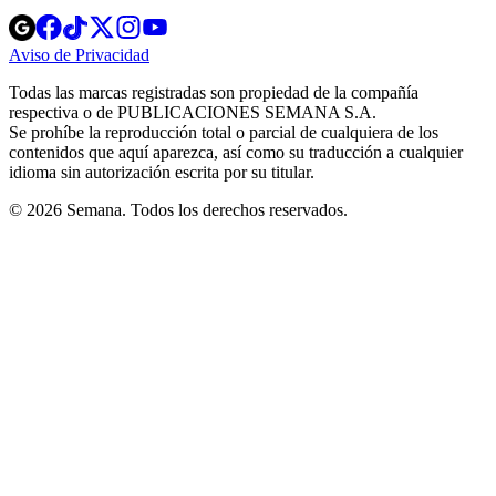
Opens
Opens
Opens
Opens
Opens
in
in
in
in
in
Aviso de Privacidad
Opens
new
new
new
new
new
in
window
window
window
window
window
Todas las marcas registradas son propiedad de la compañía
new
respectiva o de PUBLICACIONES SEMANA S.A.
window
Se prohíbe la reproducción total o parcial de cualquiera de los
contenidos que aquí aparezca, así como su traducción a cualquier
idioma sin autorización escrita por su titular.
© 2026 Semana. Todos los derechos reservados.