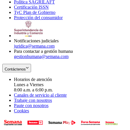
Política SAGRILAFT
Opens
new
in
window
Certificación ISSN
Opens
in
window
new
TyC Plan de Gobierno
in
new
Opens
window
Protección del consumidor
new
window
in
Opens
window
new
in
window
new
window
Notificaciones judiciales
juridica@semana.com
Para contactar a gestión humana
gestionhumana@semana.com
Contáctenos
Horarios de atención
Lunes a Viernes
8:00 a.m. a 6:00 p.m.
Canales de servicio al cliente
Trabaje con nosotros
Paute con nosotros
Cookies