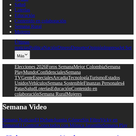
Salud
Loterías
Educación
Contenido en colaboración
Semana Rural
Mujeres
Últimas
noticias
Política
Nación
Dinero
Deportes
Opinión
Impresa
Jet Set
Más
Elecciones 2026
Foros Semana
Mejor Colombia
Semana
Play
Mundo
Confidenciales
Semana
TV
Gente
Especiales
Arcadia
Tecnología
Turismo
Estados
Unidos
Vehículos
Semana Sostenible
Finanzas Personales
4
Patas
Salud
Loterías
Educación
Contenido en
colaboración
Semana Rural
Mujeres
Semana Video
Semana Noticias
El Debate
Juanita Gómez
Sin Filtro
Vicky en
Semana
El Control
Conectados con Mónica Jaramillo
Semana Play