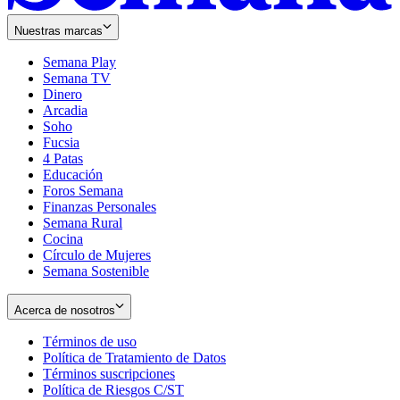
Nuestras marcas
Semana Play
Semana TV
Dinero
Arcadia
Soho
Opens
Fucsia
in
Opens
4 Patas
new
in
Educación
window
new
Foros Semana
window
Finanzas Personales
Semana Rural
Cocina
Círculo de Mujeres
Semana Sostenible
Acerca de nosotros
Términos de uso
Opens
Política de Tratamiento de Datos
in
Opens
Términos suscripciones
new
Opens
in
Política de Riesgos C/ST
window
in
Opens
new