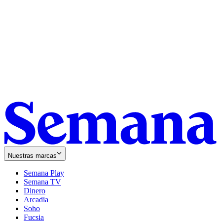
Nuestras marcas
Semana Play
Semana TV
Dinero
Arcadia
Soho
Opens
Fucsia
in
Opens