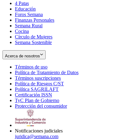
4 Patas
new
in
Educación
window
new
Foros Semana
window
Finanzas Personales
Semana Rural
Cocina
Círculo de Mujeres
Semana Sostenible
Acerca de nosotros
Términos de uso
Opens
Política de Tratamiento de Datos
in
Opens
Términos suscripciones
new
Opens
in
Política de Riesgos C/ST
window
in
Opens
new
Política SAGRILAFT
Opens
new
in
window
Certificación ISSN
Opens
in
window
new
TyC Plan de Gobierno
in
new
Opens
window
Protección del consumidor
new
window
in
Opens
window
new
in
window
new
window
Notificaciones judiciales
juridica@semana.com