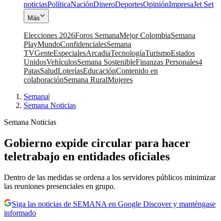
noticias
Política
Nación
Dinero
Deportes
Opinión
Impresa
Jet Set
Más
Elecciones 2026
Foros Semana
Mejor Colombia
Semana
Play
Mundo
Confidenciales
Semana
TV
Gente
Especiales
Arcadia
Tecnología
Turismo
Estados
Unidos
Vehículos
Semana Sostenible
Finanzas Personales
4
Patas
Salud
Loterías
Educación
Contenido en
colaboración
Semana Rural
Mujeres
Semana
|
Semana Noticias
Semana Noticias
Gobierno expide circular para hacer
teletrabajo en entidades oficiales
Dentro de las medidas se ordena a los servidores públicos minimizar
las reuniones presenciales en grupo.
Siga las noticias de SEMANA en Google Discover y manténgase
informado