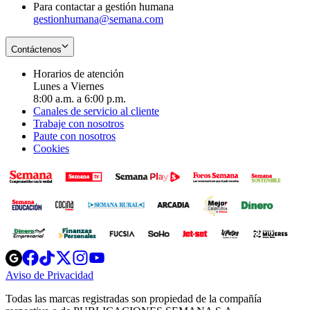
Para contactar a gestión humana
gestionhumana@semana.com
Contáctenos
Horarios de atención
Lunes a Viernes
8:00 a.m. a 6:00 p.m.
Canales de servicio al cliente
Trabaje con nosotros
Paute con nosotros
Cookies
Opens
Opens
Opens
Opens
Opens
in
in
in
in
in
Aviso de Privacidad
Opens
new
new
new
new
new
in
window
window
window
window
window
Todas las marcas registradas son propiedad de la compañía
new