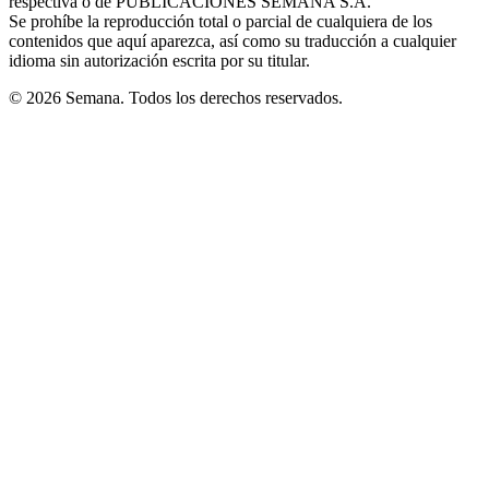
respectiva o de PUBLICACIONES SEMANA S.A.
window
Se prohíbe la reproducción total o parcial de cualquiera de los
contenidos que aquí aparezca, así como su traducción a cualquier
idioma sin autorización escrita por su titular.
© 2026 Semana. Todos los derechos reservados.