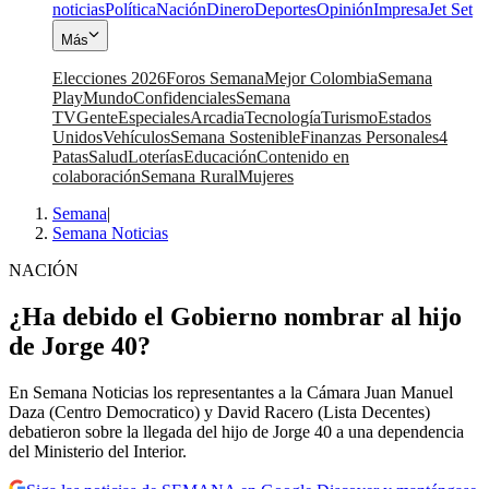
noticias
Política
Nación
Dinero
Deportes
Opinión
Impresa
Jet Set
Más
Elecciones 2026
Foros Semana
Mejor Colombia
Semana
Play
Mundo
Confidenciales
Semana
TV
Gente
Especiales
Arcadia
Tecnología
Turismo
Estados
Unidos
Vehículos
Semana Sostenible
Finanzas Personales
4
Patas
Salud
Loterías
Educación
Contenido en
colaboración
Semana Rural
Mujeres
Semana
|
Semana Noticias
NACIÓN
¿Ha debido el Gobierno nombrar al hijo
de Jorge 40?
En Semana Noticias los representantes a la Cámara Juan Manuel
Daza (Centro Democratico) y David Racero (Lista Decentes)
debatieron sobre la llegada del hijo de Jorge 40 a una dependencia
del Ministerio del Interior.