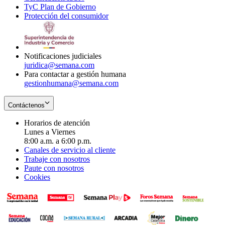
TyC Plan de Gobierno
in
new
Opens
window
Protección del consumidor
new
window
in
Opens
window
new
in
window
new
window
Notificaciones judiciales
juridica@semana.com
Para contactar a gestión humana
gestionhumana@semana.com
Contáctenos
Horarios de atención
Lunes a Viernes
8:00 a.m. a 6:00 p.m.
Canales de servicio al cliente
Trabaje con nosotros
Paute con nosotros
Cookies