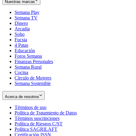
Nuestras marcas
Semana Play
Semana TV
Dinero
Arcadia
Soho
Opens
Fucsia
in
Opens
4 Patas
new
in
Educación
window
new
Foros Semana
window
Finanzas Personales
Semana Rural
Cocina
Círculo de Mujeres
Semana Sostenible
Acerca de nosotros
Términos de uso
Opens
Política de Tratamiento de Datos
in
Opens
Términos suscripciones
new
Opens
in
Política de Riesgos C/ST
window
in
Opens
new
Política SAGRILAFT
Opens
new
in
window
Certificación ISSN
Opens
in
window
new