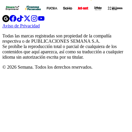
Opens
Opens
Opens
Opens
Opens
in
in
in
in
in
Aviso de Privacidad
Opens
new
new
new
new
new
in
window
window
window
window
window
Todas las marcas registradas son propiedad de la compañía
new
respectiva o de PUBLICACIONES SEMANA S.A.
window
Se prohíbe la reproducción total o parcial de cualquiera de los
contenidos que aquí aparezca, así como su traducción a cualquier
idioma sin autorización escrita por su titular.
© 2026 Semana. Todos los derechos reservados.