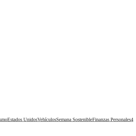
ismo
Estados Unidos
Vehículos
Semana Sostenible
Finanzas Personales
4