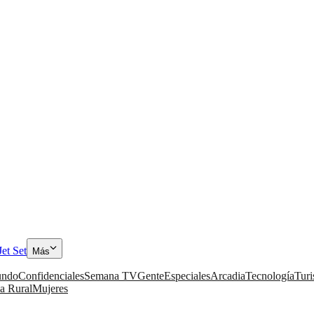
Jet Set
Más
ndo
Confidenciales
Semana TV
Gente
Especiales
Arcadia
Tecnología
Tur
a Rural
Mujeres