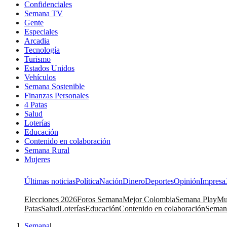
Confidenciales
Semana TV
Gente
Especiales
Arcadia
Tecnología
Turismo
Estados Unidos
Vehículos
Semana Sostenible
Finanzas Personales
4 Patas
Salud
Loterías
Educación
Contenido en colaboración
Semana Rural
Mujeres
Últimas noticias
Política
Nación
Dinero
Deportes
Opinión
Impresa
Elecciones 2026
Foros Semana
Mejor Colombia
Semana Play
Mu
Patas
Salud
Loterías
Educación
Contenido en colaboración
Seman
Semana
|