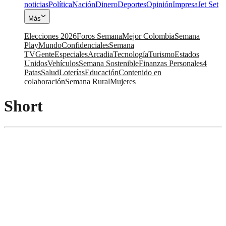
noticias
Política
Nación
Dinero
Deportes
Opinión
Impresa
Jet Set
Más
Elecciones 2026
Foros Semana
Mejor Colombia
Semana
Play
Mundo
Confidenciales
Semana
TV
Gente
Especiales
Arcadia
Tecnología
Turismo
Estados
Unidos
Vehículos
Semana Sostenible
Finanzas Personales
4
Patas
Salud
Loterías
Educación
Contenido en
colaboración
Semana Rural
Mujeres
Short