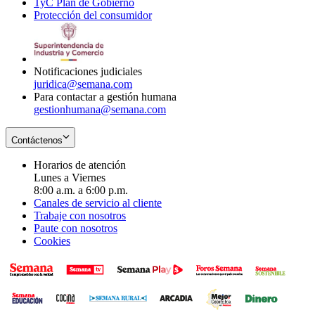
TyC Plan de Gobierno
in
new
Opens
window
Protección del consumidor
new
window
in
Opens
window
new
in
window
new
window
Notificaciones judiciales
juridica@semana.com
Para contactar a gestión humana
gestionhumana@semana.com
Contáctenos
Horarios de atención
Lunes a Viernes
8:00 a.m. a 6:00 p.m.
Canales de servicio al cliente
Trabaje con nosotros
Paute con nosotros
Cookies