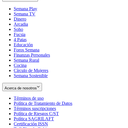
Semana Play
Semana TV
Dinero
Arcadia
Soho
Opens
Fucsia
in
Opens
4 Patas
new
in
Educación
window
new
Foros Semana
window
Finanzas Personales
Semana Rural
Cocina
Círculo de Mujeres
Semana Sostenible
Acerca de nosotros
Términos de uso
Opens
Política de Tratamiento de Datos
in
Opens
Términos suscripciones
new
Opens
in
Política de Riesgos C/ST
window
in
Opens
new
Política SAGRILAFT
Opens
new
in
window
Certificación ISSN
Opens
in
window
new