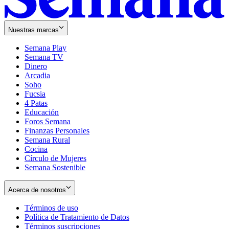
Nuestras marcas
Semana Play
Semana TV
Dinero
Arcadia
Soho
Opens
Fucsia
in
Opens
4 Patas
new
in
Educación
window
new
Foros Semana
window
Finanzas Personales
Semana Rural
Cocina
Círculo de Mujeres
Semana Sostenible
Acerca de nosotros
Términos de uso
Opens
Política de Tratamiento de Datos
in
Opens
Términos suscripciones
new
Opens
in