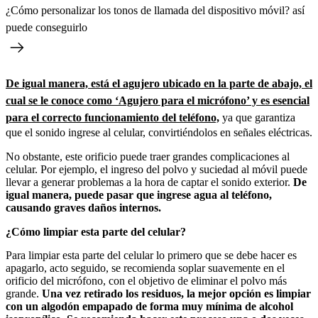
¿Cómo personalizar los tonos de llamada del dispositivo móvil? así
puede conseguirlo
De igual manera, está el agujero ubicado en la parte de abajo, el
cual se le conoce como ‘Agujero para el micrófono’ y es esencial
para el correcto funcionamiento del teléfono,
ya que garantiza
que el sonido ingrese al celular, convirtiéndolos en señales eléctricas.
No obstante, este orificio puede traer grandes complicaciones al
celular. Por ejemplo, el ingreso del polvo y suciedad al móvil puede
llevar a generar problemas a la hora de captar el sonido exterior.
De
igual manera, puede pasar que ingrese agua al teléfono,
causando graves daños internos.
¿Cómo limpiar esta parte del celular?
Para limpiar esta parte del celular lo primero que se debe hacer es
apagarlo, acto seguido, se recomienda soplar suavemente en el
orificio del micrófono, con el objetivo de eliminar el polvo más
grande.
Una vez retirado los residuos, la mejor opción es limpiar
con un algodón empapado de forma muy mínima de alcohol