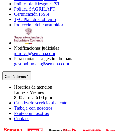
Política de Riesgos C/ST
window
in
Opens
new
Política SAGRILAFT
Opens
new
in
window
Certificación ISSN
Opens
in
window
new
TyC Plan de Gobierno
in
new
Opens
window
Protección del consumidor
new
window
in
Opens
window
new
in
window
new
window
Notificaciones judiciales
juridica@semana.com
Para contactar a gestión humana
gestionhumana@semana.com
Contáctenos
Horarios de atención
Lunes a Viernes
8:00 a.m. a 6:00 p.m.
Canales de servicio al cliente
Trabaje con nosotros
Paute con nosotros
Cookies