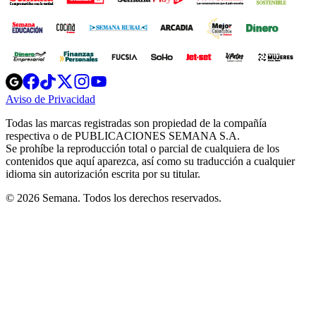
Opens
Opens
Opens
Opens
Opens
in
in
in
in
in
Aviso de Privacidad
Opens
new
new
new
new
new
in
window
window
window
window
window
Todas las marcas registradas son propiedad de la compañía
new
respectiva o de PUBLICACIONES SEMANA S.A.
window
Se prohíbe la reproducción total o parcial de cualquiera de los
contenidos que aquí aparezca, así como su traducción a cualquier
idioma sin autorización escrita por su titular.
© 2026 Semana. Todos los derechos reservados.