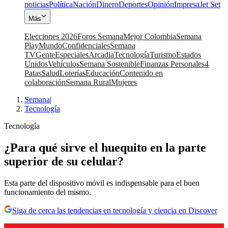
noticias
Política
Nación
Dinero
Deportes
Opinión
Impresa
Jet Set
Más
Elecciones 2026
Foros Semana
Mejor Colombia
Semana
Play
Mundo
Confidenciales
Semana
TV
Gente
Especiales
Arcadia
Tecnología
Turismo
Estados
Unidos
Vehículos
Semana Sostenible
Finanzas Personales
4
Patas
Salud
Loterías
Educación
Contenido en
colaboración
Semana Rural
Mujeres
Semana
|
Tecnología
Tecnología
¿Para qué sirve el huequito en la parte
superior de su celular?
Esta parte del dispositivo móvil es indispensable para el buen
funcionamiento del mismo.
Siga de cerca las tendencias en tecnología y ciencia en Discover