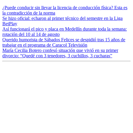
¿Puede conducir sin llevar la licencia de conducción física? Esta es
la contradicción de la norma
Se hizo oficial: echaron al primer técnico del semestre en la Liga
BetPlay
Así funcionará el pico y placa en Medellín durante toda la semana:
rotación del 10 al 14 de agosto
Querido humorista de Sábados Felices se despidió tras 15 años de
trabajar en el programa de Caracol Televisión
María Cecilia Botero confesó situación que vivió en su primer
divorcio: “Quedé con 3 tenedores, 3 cuchillos, 3 cucharas”