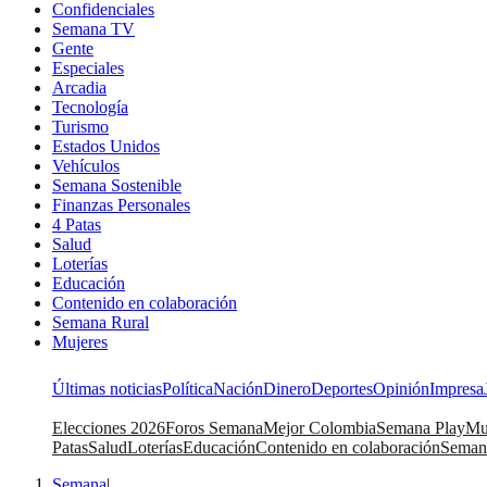
Confidenciales
Semana TV
Gente
Especiales
Arcadia
Tecnología
Turismo
Estados Unidos
Vehículos
Semana Sostenible
Finanzas Personales
4 Patas
Salud
Loterías
Educación
Contenido en colaboración
Semana Rural
Mujeres
Últimas noticias
Política
Nación
Dinero
Deportes
Opinión
Impresa
Elecciones 2026
Foros Semana
Mejor Colombia
Semana Play
Mu
Patas
Salud
Loterías
Educación
Contenido en colaboración
Seman
Semana
|