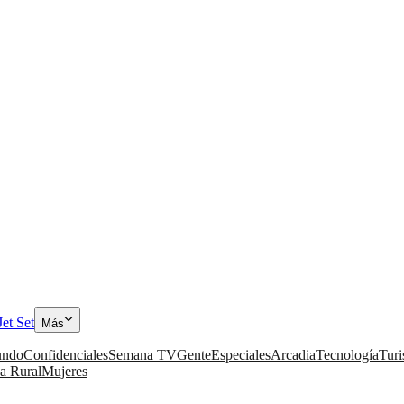
Jet Set
Más
ndo
Confidenciales
Semana TV
Gente
Especiales
Arcadia
Tecnología
Tur
a Rural
Mujeres