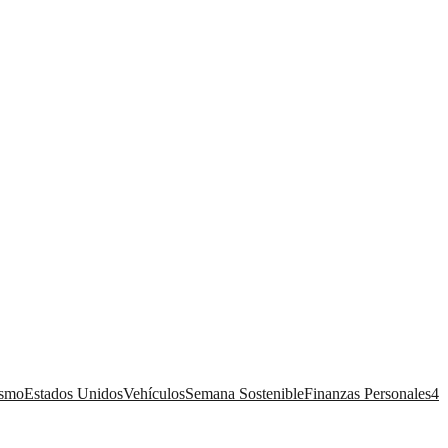
ismo
Estados Unidos
Vehículos
Semana Sostenible
Finanzas Personales
4