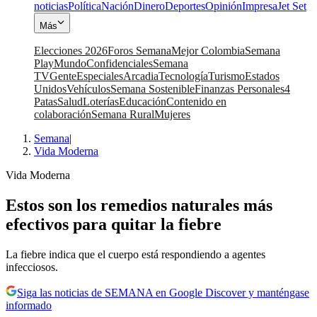
noticias
Política
Nación
Dinero
Deportes
Opinión
Impresa
Jet Set
Más
Elecciones 2026
Foros Semana
Mejor Colombia
Semana
Play
Mundo
Confidenciales
Semana
TV
Gente
Especiales
Arcadia
Tecnología
Turismo
Estados
Unidos
Vehículos
Semana Sostenible
Finanzas Personales
4
Patas
Salud
Loterías
Educación
Contenido en
colaboración
Semana Rural
Mujeres
Semana
|
Vida Moderna
Vida Moderna
Estos son los remedios naturales más
efectivos para quitar la fiebre
La fiebre indica que el cuerpo está respondiendo a agentes
infecciosos.
Siga las noticias de SEMANA en Google Discover y manténgase
informado