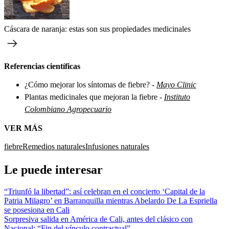
Cáscara de naranja: estas son sus propiedades medicinales
Referencias científicas
¿Cómo mejorar los síntomas de fiebre? -
Mayo Clinic
Plantas medicinales que mejoran la fiebre -
Instituto
Colombiano Agropecuario
VER MÁS
fiebre
Remedios naturales
Infusiones naturales
Le puede interesar
“Triunfó la libertad”: así celebran en el concierto ‘Capital de la
Patria Milagro’ en Barranquilla mientras Abelardo De La Espriella
se posesiona en Cali
Sorpresiva salida en América de Cali, antes del clásico con
Nacional: “Fin del vínculo contractual”