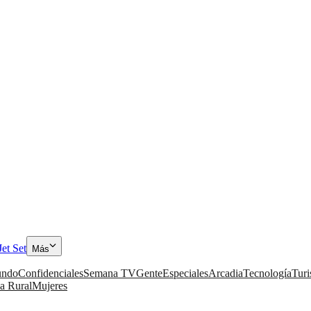
Jet Set
Más
ndo
Confidenciales
Semana TV
Gente
Especiales
Arcadia
Tecnología
Tur
a Rural
Mujeres