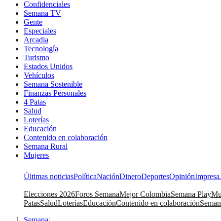
Confidenciales
Semana TV
Gente
Especiales
Arcadia
Tecnología
Turismo
Estados Unidos
Vehículos
Semana Sostenible
Finanzas Personales
4 Patas
Salud
Loterías
Educación
Contenido en colaboración
Semana Rural
Mujeres
Últimas noticias
Política
Nación
Dinero
Deportes
Opinión
Impresa
Elecciones 2026
Foros Semana
Mejor Colombia
Semana Play
Mu
Patas
Salud
Loterías
Educación
Contenido en colaboración
Seman
Semana
|