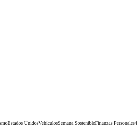
ismo
Estados Unidos
Vehículos
Semana Sostenible
Finanzas Personales
4