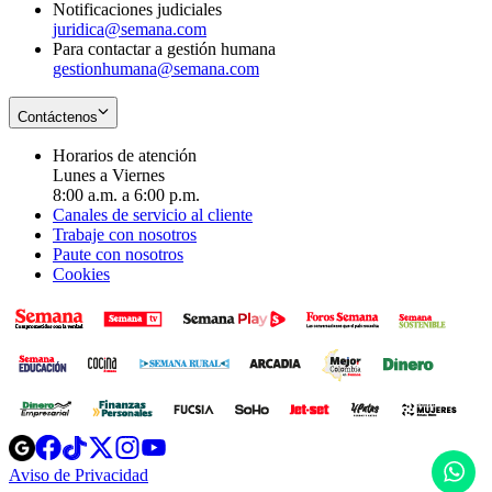
Notificaciones judiciales
juridica@semana.com
Para contactar a gestión humana
gestionhumana@semana.com
Contáctenos
Horarios de atención
Lunes a Viernes
8:00 a.m. a 6:00 p.m.
Canales de servicio al cliente
Trabaje con nosotros
Paute con nosotros
Cookies
Opens
Opens
Opens
Opens
Opens
in
in
in
in
in
H
Aviso de Privacidad
Opens
new
new
new
new
new