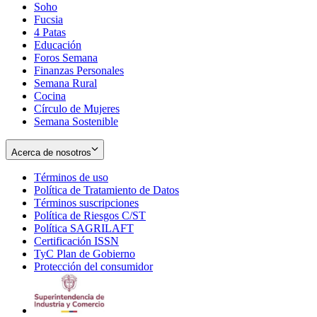
Soho
Opens
Fucsia
in
Opens
4 Patas
new
in
Educación
window
new
Foros Semana
window
Finanzas Personales
Semana Rural
Cocina
Círculo de Mujeres
Semana Sostenible
Acerca de nosotros
Términos de uso
Opens
Política de Tratamiento de Datos
in
Opens
Términos suscripciones
new
Opens
in
Política de Riesgos C/ST
window
in
Opens
new
Política SAGRILAFT
Opens
new
in
window
Certificación ISSN
Opens
in
window
new
TyC Plan de Gobierno
in
new
Opens
window
Protección del consumidor
new
window
in
Opens
window
new
in
window
new
window