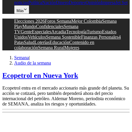
noticias
Política
Nación
Dinero
Deportes
Opinión
Impresa
Jet Set
Más
Elecciones 2026
Foros Semana
Mejor Colombia
Semana
Play
Mundo
Confidenciales
Semana
TV
Gente
Especiales
Arcadia
Tecnología
Turismo
Estados
Unidos
Vehículos
Semana Sostenible
Finanzas Personales
4
Patas
Salud
Loterías
Educación
Contenido en
colaboración
Semana Rural
Mujeres
Semana
|
Audio de la semana
Ecopetrol en Nueva York
Ecopetrol entra en el mercado accionario más grande del planeta. Su
acción se cotizará, pero también dependerá ahora del precio
internacional del petróleo. Aldemar Moreno, periodista económico
de SEMANA, analiza los riesgos y oportunidades.