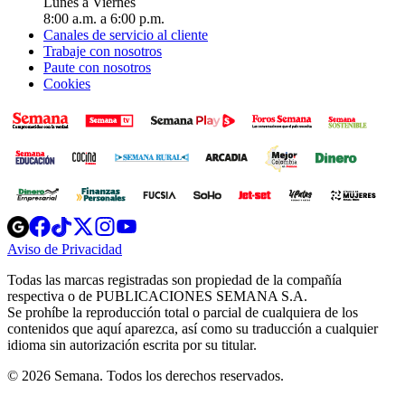
Lunes a Viernes
8:00 a.m. a 6:00 p.m.
Canales de servicio al cliente
Trabaje con nosotros
Paute con nosotros
Cookies
Opens
Opens
Opens
Opens
Opens
in
in
in
in
in
Aviso de Privacidad
Opens
new
new
new
new
new
in
window
window
window
window
window
Todas las marcas registradas son propiedad de la compañía
new
respectiva o de PUBLICACIONES SEMANA S.A.
window
Se prohíbe la reproducción total o parcial de cualquiera de los
contenidos que aquí aparezca, así como su traducción a cualquier
idioma sin autorización escrita por su titular.
© 2026 Semana. Todos los derechos reservados.