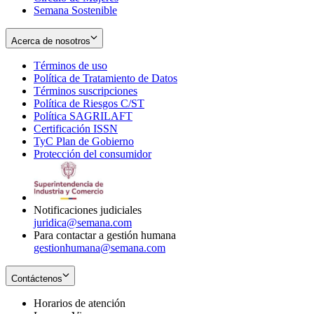
Semana Sostenible
Acerca de nosotros
Términos de uso
Opens
Política de Tratamiento de Datos
in
Opens
Términos suscripciones
new
Opens
in
Política de Riesgos C/ST
window
in
Opens
new
Política SAGRILAFT
Opens
new
in
window
Certificación ISSN
Opens
in
window
new
TyC Plan de Gobierno
in
new
Opens
window
Protección del consumidor
new
window
in
Opens
window
new
in
window
new
window
Notificaciones judiciales
juridica@semana.com
Para contactar a gestión humana
gestionhumana@semana.com
Contáctenos
Horarios de atención