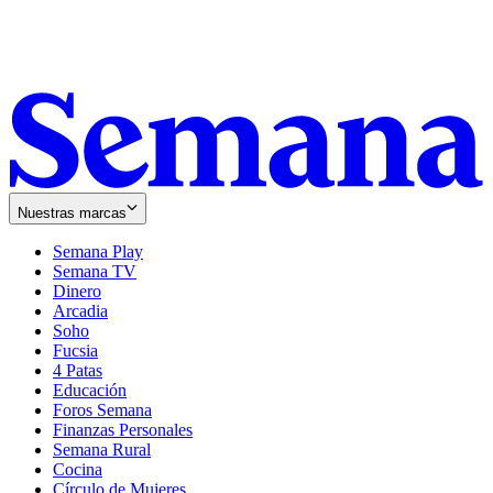
Nuestras marcas
Semana Play
Semana TV
Dinero
Arcadia
Soho
Opens
Fucsia
in
Opens
4 Patas
new
in
Educación
window
new
Foros Semana
window
Finanzas Personales
Semana Rural
Cocina
Círculo de Mujeres