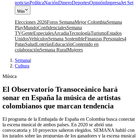
noticias
Política
Nación
Dinero
Deportes
Opinión
Impresa
Jet Set
Más
Elecciones 2026
Foros Semana
Mejor Colombia
Semana
Play
Mundo
Confidenciales
Semana
TV
Gente
Especiales
Arcadia
Tecnología
Turismo
Estados
Unidos
Vehículos
Semana Sostenible
Finanzas Personales
4
Patas
Salud
Loterías
Educación
Contenido en
colaboración
Semana Rural
Mujeres
Semana
|
Cultura
Música
El Observatorio Transoceánico hará
sonar en España la música de artistas
colombianos que marcan tendencia
El programa de la Embajada de España en Colombia busca conectar
la escena musical de ambos países. En 2020 se abrió una
convocatoria y 10 proyectos salieron elegidos. SEMANA habló con
los jurados sobre las propuestas de los ganadores y la escena musical