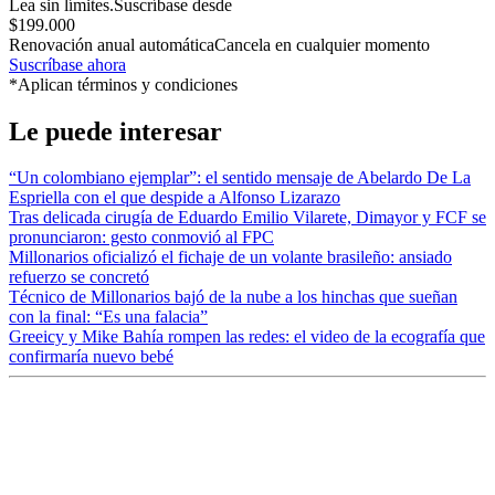
Lea sin límites.
Suscríbase desde
$199.000
Renovación anual automática
Cancela en cualquier momento
Suscríbase ahora
*Aplican términos y condiciones
Le puede interesar
“Un colombiano ejemplar”: el sentido mensaje de Abelardo De La
Espriella con el que despide a Alfonso Lizarazo
Tras delicada cirugía de Eduardo Emilio Vilarete, Dimayor y FCF se
pronunciaron: gesto conmovió al FPC
Millonarios oficializó el fichaje de un volante brasileño: ansiado
refuerzo se concretó
Técnico de Millonarios bajó de la nube a los hinchas que sueñan
con la final: “Es una falacia”
Greeicy y Mike Bahía rompen las redes: el video de la ecografía que
confirmaría nuevo bebé