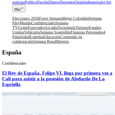
noticias
Política
Nación
Dinero
Deportes
Opinión
Impresa
Jet Set
Más
Elecciones 2026
Foros Semana
Mejor Colombia
Semana
Play
Mundo
Confidenciales
Semana
TV
Gente
Especiales
Arcadia
Tecnología
Turismo
Estados
Unidos
Vehículos
Semana Sostenible
Finanzas Personales
4
Patas
Salud
Loterías
Educación
Contenido en
colaboración
Semana Rural
Mujeres
España
Confidenciales
El Rey de España, Felipe VI, llega por primera vez a
Cali para asistir a la posesión de Abelardo De La
Espriella