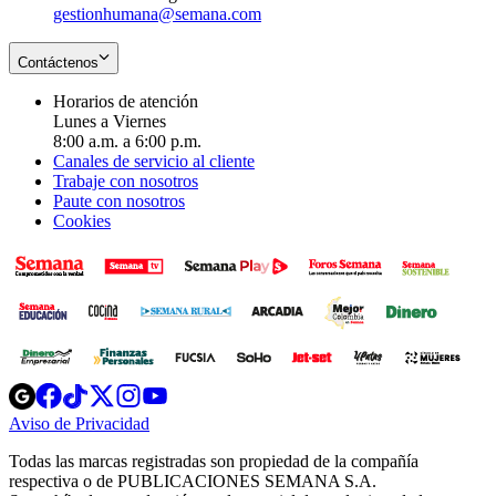
gestionhumana@semana.com
Contáctenos
Horarios de atención
Lunes a Viernes
8:00 a.m. a 6:00 p.m.
Canales de servicio al cliente
Trabaje con nosotros
Paute con nosotros
Cookies
Opens
Opens
Opens
Opens
Opens
in
in
in
in
in
Aviso de Privacidad
Opens
new
new
new
new
new
in
window
window
window
window
window
Todas las marcas registradas son propiedad de la compañía
new
respectiva o de PUBLICACIONES SEMANA S.A.
window