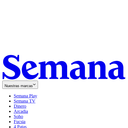
Nuestras marcas
Semana Play
Semana TV
Dinero
Arcadia
Soho
Opens
Fucsia
in
Opens
4 Patas
new
in