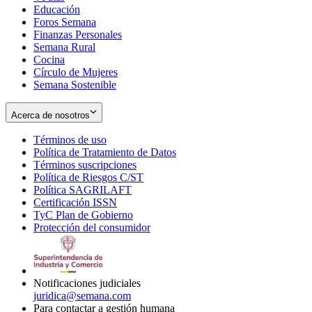
Educación
window
new
Foros Semana
window
Finanzas Personales
Semana Rural
Cocina
Círculo de Mujeres
Semana Sostenible
Acerca de nosotros
Términos de uso
Opens
Política de Tratamiento de Datos
in
Opens
Términos suscripciones
new
Opens
in
Política de Riesgos C/ST
window
in
Opens
new
Política SAGRILAFT
Opens
new
in
window
Certificación ISSN
Opens
in
window
new
TyC Plan de Gobierno
in
new
Opens
window
Protección del consumidor
new
window
in
Opens
window
new
in
window
new
window
Notificaciones judiciales
juridica@semana.com
Para contactar a gestión humana