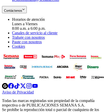
Contáctenos
Horarios de atención
Lunes a Viernes
8:00 a.m. a 6:00 p.m.
Canales de servicio al cliente
Trabaje con nosotros
Paute con nosotros
Cookies
Opens
Opens
Opens
Opens
Opens
in
in
in
in
in
Aviso de Privacidad
Opens
new
new
new
new
new
in
window
window
window
window
window
Todas las marcas registradas son propiedad de la compañía
new
respectiva o de PUBLICACIONES SEMANA S.A.
window
Se prohíbe la reproducción total o parcial de cualquiera de los