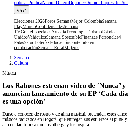
noticias
Política
Nación
Dinero
Deportes
Opinión
Impresa
Jet Set
Más
Elecciones 2026
Foros Semana
Mejor Colombia
Semana
Play
Mundo
Confidenciales
Semana
TV
Gente
Especiales
Arcadia
Tecnología
Turismo
Estados
Unidos
Vehículos
Semana Sostenible
Finanzas Personales
4
Patas
Salud
Loterías
Educación
Contenido en
colaboración
Semana Rural
Mujeres
Semana
|
Cultura
Música
Los Rabones estrenan video de ‘Nunca’ y
anuncian lanzamiento de su EP ‘Cada día
es una opción’
Darse a conocer, de rostro y de alma musical, pretenden estos cinco
músicos radicados en Bogotá, que entregan sus esfuerzos al punk y
a la ciudad furiosa que los alberga y los inspira.