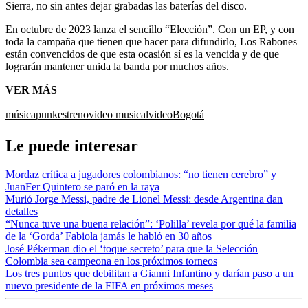
Sierra, no sin antes dejar grabadas las baterías del disco.
En octubre de 2023 lanza el sencillo “Elección”. Con un EP, y con
toda la campaña que tienen que hacer para difundirlo, Los Rabones
están convencidos de que esta ocasión sí es la vencida y de que
lograrán mantener unida la banda por muchos años.
VER MÁS
música
punk
estreno
video musical
video
Bogotá
Le puede interesar
Mordaz crítica a jugadores colombianos: “no tienen cerebro” y
JuanFer Quintero se paró en la raya
Murió Jorge Messi, padre de Lionel Messi: desde Argentina dan
detalles
“Nunca tuve una buena relación”: ‘Polilla’ revela por qué la familia
de la ‘Gorda’ Fabiola jamás le habló en 30 años
José Pékerman dio el ‘toque secreto’ para que la Selección
Colombia sea campeona en los próximos torneos
Los tres puntos que debilitan a Gianni Infantino y darían paso a un
nuevo presidente de la FIFA en próximos meses