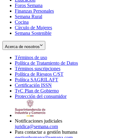
Foros Semana
window
Finanzas Personales
Semana Rural
Cocina
Círculo de Mujeres
Semana Sostenible
Acerca de nosotros
Términos de uso
Opens
Política de Tratamiento de Datos
in
Opens
Términos suscripciones
new
Opens
in
Política de Riesgos C/ST
window
in
Opens
new
Política SAGRILAFT
Opens
new
in
window
Certificación ISSN
Opens
in
window
new
TyC Plan de Gobierno
in
new
Opens
window
Protección del consumidor
new
window
in
Opens
window
new
in
window
new
window
Notificaciones judiciales
juridica@semana.com
Para contactar a gestión humana
gestionhumana@semana.com