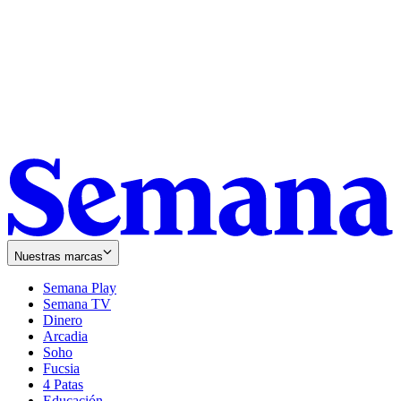
Nuestras marcas
Semana Play
Semana TV
Dinero
Arcadia
Soho
Opens
Fucsia
in
Opens
4 Patas
new
in
Educación
window
new