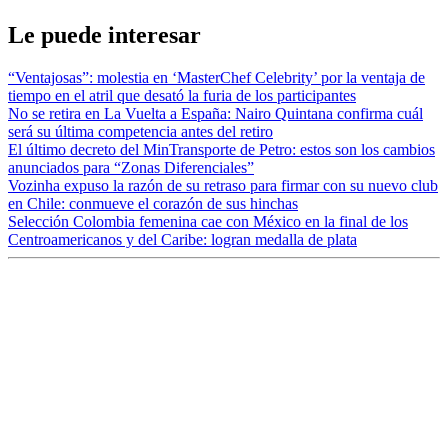
Le puede interesar
“Ventajosas”: molestia en ‘MasterChef Celebrity’ por la ventaja de
tiempo en el atril que desató la furia de los participantes
No se retira en La Vuelta a España: Nairo Quintana confirma cuál
será su última competencia antes del retiro
El último decreto del MinTransporte de Petro: estos son los cambios
anunciados para “Zonas Diferenciales”
Vozinha expuso la razón de su retraso para firmar con su nuevo club
en Chile: conmueve el corazón de sus hinchas
Selección Colombia femenina cae con México en la final de los
Centroamericanos y del Caribe: logran medalla de plata