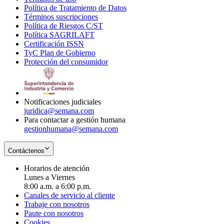
Política de Tratamiento de Datos
in
Opens
Términos suscripciones
new
Opens
in
Política de Riesgos C/ST
window
in
Opens
new
Política SAGRILAFT
Opens
new
in
window
Certificación ISSN
Opens
in
window
new
TyC Plan de Gobierno
in
new
Opens
window
Protección del consumidor
new
window
in
Opens
window
new
in
window
new
window
Notificaciones judiciales
juridica@semana.com
Para contactar a gestión humana
gestionhumana@semana.com
Contáctenos
Horarios de atención
Lunes a Viernes
8:00 a.m. a 6:00 p.m.
Canales de servicio al cliente
Trabaje con nosotros
Paute con nosotros
Cookies