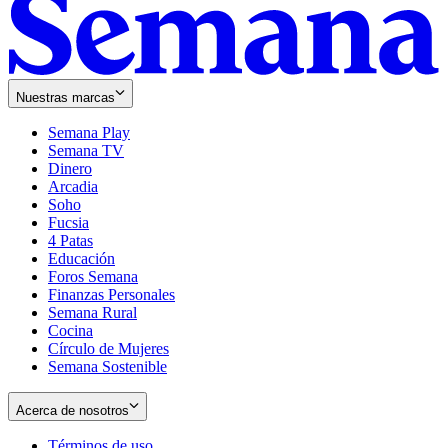
Nuestras marcas
Semana Play
Semana TV
Dinero
Arcadia
Soho
Opens
Fucsia
in
Opens
4 Patas
new
in
Educación
window
new
Foros Semana
window
Finanzas Personales
Semana Rural
Cocina
Círculo de Mujeres
Semana Sostenible
Acerca de nosotros
Términos de uso
Opens