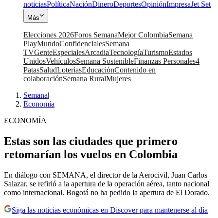
noticias
Política
Nación
Dinero
Deportes
Opinión
Impresa
Jet Set
Más
Elecciones 2026
Foros Semana
Mejor Colombia
Semana
Play
Mundo
Confidenciales
Semana
TV
Gente
Especiales
Arcadia
Tecnología
Turismo
Estados
Unidos
Vehículos
Semana Sostenible
Finanzas Personales
4
Patas
Salud
Loterías
Educación
Contenido en
colaboración
Semana Rural
Mujeres
Semana
|
Economía
ECONOMÍA
Estas son las ciudades que primero
retomarían los vuelos en Colombia
En diálogo con SEMANA, el director de la Aerocivil, Juan Carlos
Salazar, se refirió a la apertura de la operación aérea, tanto nacional
como internacional. Bogotá no ha pedido la apertura de El Dorado.
Siga las noticias económicas en Discover para mantenerse al día