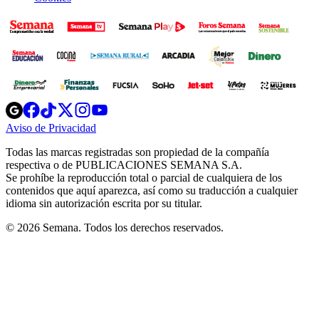
Opens
Opens
Opens
Opens
Opens
in
in
in
in
in
Aviso de Privacidad
Opens
new
new
new
new
new
in
window
window
window
window
window
Todas las marcas registradas son propiedad de la compañía
new
respectiva o de PUBLICACIONES SEMANA S.A.
window
Se prohíbe la reproducción total o parcial de cualquiera de los
contenidos que aquí aparezca, así como su traducción a cualquier
idioma sin autorización escrita por su titular.
© 2026 Semana. Todos los derechos reservados.