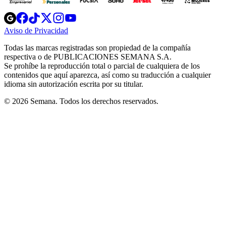
Opens
Opens
Opens
Opens
Opens
in
in
in
in
in
Aviso de Privacidad
Opens
new
new
new
new
new
in
window
window
window
window
window
Todas las marcas registradas son propiedad de la compañía
new
respectiva o de PUBLICACIONES SEMANA S.A.
window
Se prohíbe la reproducción total o parcial de cualquiera de los
contenidos que aquí aparezca, así como su traducción a cualquier
idioma sin autorización escrita por su titular.
© 2026 Semana. Todos los derechos reservados.