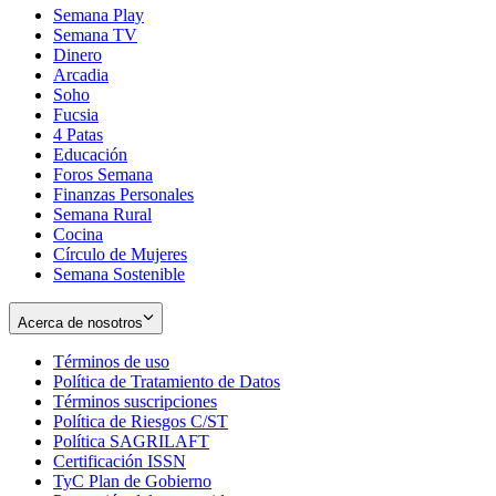
Semana Play
Semana TV
Dinero
Arcadia
Soho
Opens
Fucsia
in
Opens
4 Patas
new
in
Educación
window
new
Foros Semana
window
Finanzas Personales
Semana Rural
Cocina
Círculo de Mujeres
Semana Sostenible
Acerca de nosotros
Términos de uso
Opens
Política de Tratamiento de Datos
in
Opens
Términos suscripciones
new
Opens
in
Política de Riesgos C/ST
window
in
Opens
new
Política SAGRILAFT
Opens
new
in
window
Certificación ISSN
Opens
in
window
new
TyC Plan de Gobierno
in
new
Opens
window