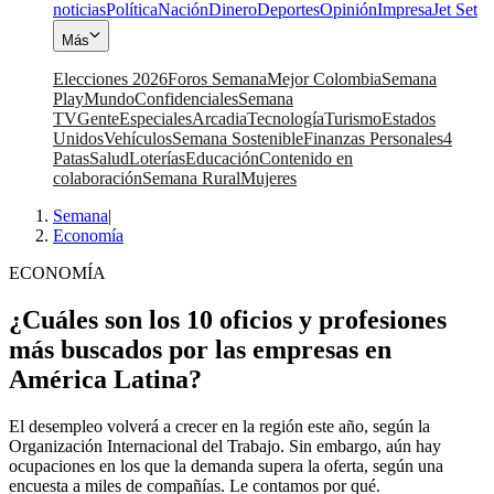
noticias
Política
Nación
Dinero
Deportes
Opinión
Impresa
Jet Set
Más
Elecciones 2026
Foros Semana
Mejor Colombia
Semana
Play
Mundo
Confidenciales
Semana
TV
Gente
Especiales
Arcadia
Tecnología
Turismo
Estados
Unidos
Vehículos
Semana Sostenible
Finanzas Personales
4
Patas
Salud
Loterías
Educación
Contenido en
colaboración
Semana Rural
Mujeres
Semana
|
Economía
ECONOMÍA
¿Cuáles son los 10 oficios y profesiones
más buscados por las empresas en
América Latina?
El desempleo volverá a crecer en la región este año, según la
Organización Internacional del Trabajo. Sin embargo, aún hay
ocupaciones en los que la demanda supera la oferta, según una
encuesta a miles de compañías. Le contamos por qué.