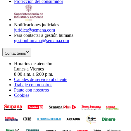
Protección del consumidor
new
window
in
Opens
window
new
in
window
new
window
Notificaciones judiciales
juridica@semana.com
Para contactar a gestión humana
gestionhumana@semana.com
Contáctenos
Horarios de atención
Lunes a Viernes
8:00 a.m. a 6:00 p.m.
Canales de servicio al cliente
Trabaje con nosotros
Paute con nosotros
Cookies