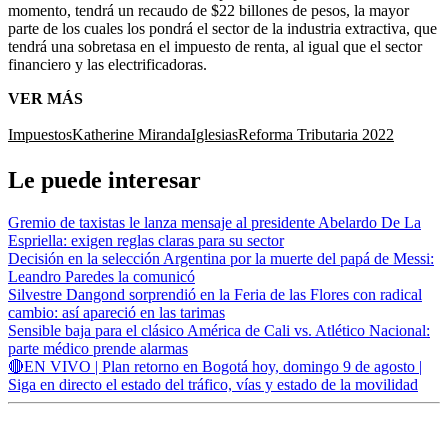
momento, tendrá un recaudo de $22 billones de pesos, la mayor
parte de los cuales los pondrá el sector de la industria extractiva, que
tendrá una sobretasa en el impuesto de renta, al igual que el sector
financiero y las electrificadoras.
VER MÁS
Impuestos
Katherine Miranda
Iglesias
Reforma Tributaria 2022
Le puede interesar
Gremio de taxistas le lanza mensaje al presidente Abelardo De La
Espriella: exigen reglas claras para su sector
Decisión en la selección Argentina por la muerte del papá de Messi:
Leandro Paredes la comunicó
Silvestre Dangond sorprendió en la Feria de las Flores con radical
cambio: así apareció en las tarimas
Sensible baja para el clásico América de Cali vs. Atlético Nacional:
parte médico prende alarmas
🔴EN VIVO | Plan retorno en Bogotá hoy, domingo 9 de agosto |
Siga en directo el estado del tráfico, vías y estado de la movilidad