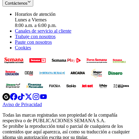
Contáctenos
Horarios de atención
Lunes a Viernes
8:00 a.m. a 6:00 p.m.
Canales de servicio al cliente
Trabaje con nosotros
Paute con nosotros
Cookies
Opens
Opens
Opens
Opens
Opens
in
in
in
in
in
Aviso de Privacidad
Opens
new
new
new
new
new
in
window
window
window
window
window
Todas las marcas registradas son propiedad de la compañía
new
respectiva o de PUBLICACIONES SEMANA S.A.
window
Se prohíbe la reproducción total o parcial de cualquiera de los
contenidos que aquí aparezca, así como su traducción a cualquier
idioma sin autorización escrita por su titular.