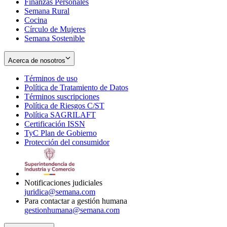
Finanzas Personales
Semana Rural
Cocina
Círculo de Mujeres
Semana Sostenible
Acerca de nosotros
Términos de uso
Opens
Política de Tratamiento de Datos
in
Opens
Términos suscripciones
new
Opens
in
Política de Riesgos C/ST
window
in
Opens
new
Política SAGRILAFT
Opens
new
in
window
Certificación ISSN
Opens
in
window
new
TyC Plan de Gobierno
in
new
Opens
window
Protección del consumidor
new
window
in
Opens
window
new
in
window
new
window
Notificaciones judiciales
juridica@semana.com
Para contactar a gestión humana
gestionhumana@semana.com