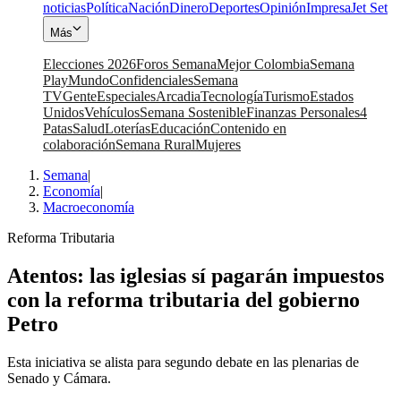
noticias
Política
Nación
Dinero
Deportes
Opinión
Impresa
Jet Set
Más
Elecciones 2026
Foros Semana
Mejor Colombia
Semana
Play
Mundo
Confidenciales
Semana
TV
Gente
Especiales
Arcadia
Tecnología
Turismo
Estados
Unidos
Vehículos
Semana Sostenible
Finanzas Personales
4
Patas
Salud
Loterías
Educación
Contenido en
colaboración
Semana Rural
Mujeres
Semana
|
Economía
|
Macroeconomía
Reforma Tributaria
Atentos: las iglesias sí pagarán impuestos
con la reforma tributaria del gobierno
Petro
Esta iniciativa se alista para segundo debate en las plenarias de
Senado y Cámara.