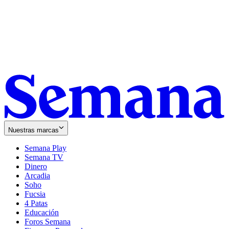
Nuestras marcas
Semana Play
Semana TV
Dinero
Arcadia
Soho
Opens
Fucsia
in
Opens
4 Patas
new
in
Educación
window
new
Foros Semana
window