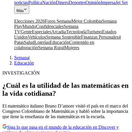
noticias
Política
Nación
Dinero
Deportes
Opinión
Impresa
Jet Set
Más
Elecciones 2026
Foros Semana
Mejor Colombia
Semana
Play
Mundo
Confidenciales
Semana
TV
Gente
Especiales
Arcadia
Tecnología
Turismo
Estados
Unidos
Vehículos
Semana Sostenible
Finanzas Personales
4
Patas
Salud
Loterías
Educación
Contenido en
colaboración
Semana Rural
Mujeres
Semana
|
Educación
INVESTIGACIÓN
¿Cuál es la utilidad de las matemáticas en
la vida cotidiana?
El matemático italiano Bruno D’amore visitó el país en el marco del
Congreso Colombiano de Matemáticas y habló sobre la importancia
que tiene la enseñanza de las matemáticas en la escuela.
Siga lo que pasa en el mundo de la educación en Discover y