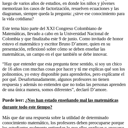
luego de varios años de estudios, en donde los niños y jóvenes
memorizan los casos de factorización, resuelven ecuaciones y las
diagraman, siempre queda la pregunta: ¿sirve ese conocimiento para
la vida cotidiana?
Este tema hizo parte del XXI Congreso Colombiano de
Matemáticas, llevado a cabo en la Universidad Nacional de
Colombia y que finalizaba este 9 de junio. Como invitado de honor
estuvo el matemático y escritor Bruno D’amore, quien en su
presentación, reflexionó sobre cómo se deben enseñar las
matemáticas, un campo en el que también se debe innovar.
“Hay que entender que esta pregunta tiene sentido, si soy un chico
de 16 años con muchas cosas por hacer y tú me explicas qué son los
polinomios, yo estoy disponible para aprenderlos, pero explícame el
por qué. Desafortunadamente, algunos profesores no tienen
respuesta y además no entienden que no todas las personas aprenden
de una única manera, somos diferentes”, declaró D’amore.
Puede leer:
¿Nos han estado enseñando mal las matemáticas
durante todo este tiempo?
Más que dar una respuesta sobre la utilidad de determinado
conocimiento matemático, los profesores deben preocuparse porque
los estudiantes realmente entiendan lo que ellos explican y apoyarse