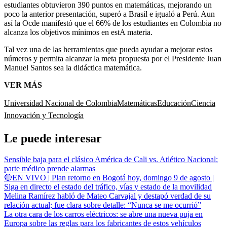
estudiantes obtuvieron 390 puntos en matemáticas, mejorando un
poco la anterior presentación, superó a Brasil e igualó a Perú. Aun
así la Ocde manifestó que el 66% de los estudiantes en Colombia no
alcanza los objetivos mínimos en estA materia.
Tal vez una de las herramientas que pueda ayudar a mejorar estos
números y permita alcanzar la meta propuesta por el Presidente Juan
Manuel Santos sea la didáctica matemática.
VER MÁS
Universidad Nacional de Colombia
Matemáticas
Educación
Ciencia
Innovación y Tecnología
Le puede interesar
Sensible baja para el clásico América de Cali vs. Atlético Nacional:
parte médico prende alarmas
🔴EN VIVO | Plan retorno en Bogotá hoy, domingo 9 de agosto |
Siga en directo el estado del tráfico, vías y estado de la movilidad
Melina Ramírez habló de Mateo Carvajal y destapó verdad de su
relación actual; fue clara sobre detalle: “Nunca se me ocurrió”
La otra cara de los carros eléctricos: se abre una nueva puja en
Europa sobre las reglas para los fabricantes de estos vehículos