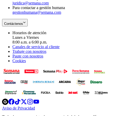
juridica@semana.com
Para contactar a gestión humana
gestionhumana@semana.com
Contáctenos
Horarios de atención
Lunes a Viernes
8:00 a.m. a 6:00 p.m.
Canales de servicio al cliente
Trabaje con nosotros
Paute con nosotros
Cookies
Opens
Opens
Opens
Opens
Opens
in
in
in
in
in
Aviso de Privacidad
Opens
new
new
new
new
new
in
window
window
window
window
window