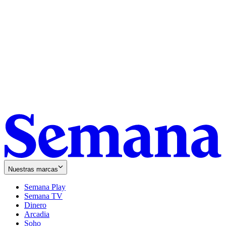
Nuestras marcas
Semana Play
Semana TV
Dinero
Arcadia
Soho
Opens