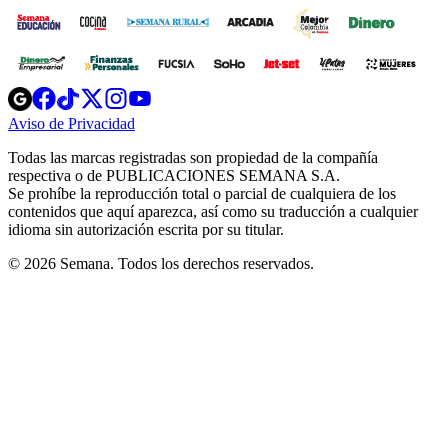
Opens
Opens
Opens
Opens
Opens
in
in
in
in
in
Aviso de Privacidad
Opens
new
new
new
new
new
in
window
window
window
window
window
Todas las marcas registradas son propiedad de la compañía
new
respectiva o de PUBLICACIONES SEMANA S.A.
window
Se prohíbe la reproducción total o parcial de cualquiera de los
contenidos que aquí aparezca, así como su traducción a cualquier
idioma sin autorización escrita por su titular.
© 2026 Semana. Todos los derechos reservados.