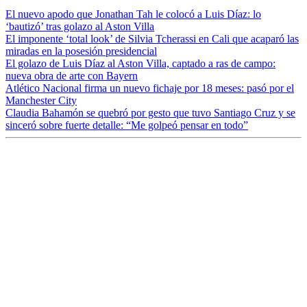
El nuevo apodo que Jonathan Tah le colocó a Luis Díaz: lo
‘bautizó’ tras golazo al Aston Villa
El imponente ‘total look’ de Silvia Tcherassi en Cali que acaparó las
miradas en la posesión presidencial
El golazo de Luis Díaz al Aston Villa, captado a ras de campo:
nueva obra de arte con Bayern
Atlético Nacional firma un nuevo fichaje por 18 meses: pasó por el
Manchester City
Claudia Bahamón se quebró por gesto que tuvo Santiago Cruz y se
sinceró sobre fuerte detalle: “Me golpeó pensar en todo”