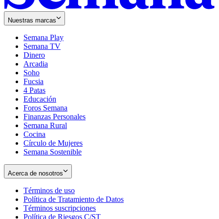
Nuestras marcas
Semana Play
Semana TV
Dinero
Arcadia
Soho
Opens
Fucsia
in
Opens
4 Patas
new
in
Educación
window
new
Foros Semana
window
Finanzas Personales
Semana Rural
Cocina
Círculo de Mujeres
Semana Sostenible
Acerca de nosotros
Términos de uso
Opens
Política de Tratamiento de Datos
in
Opens
Términos suscripciones
new
Opens
in
Política de Riesgos C/ST
window
in
Opens
new