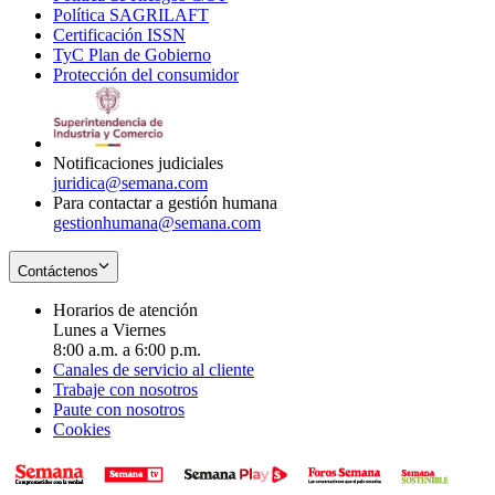
Política SAGRILAFT
Opens
new
in
window
Certificación ISSN
Opens
in
window
new
TyC Plan de Gobierno
in
new
Opens
window
Protección del consumidor
new
window
in
Opens
window
new
in
window
new
window
Notificaciones judiciales
juridica@semana.com
Para contactar a gestión humana
gestionhumana@semana.com
Contáctenos
Horarios de atención
Lunes a Viernes
8:00 a.m. a 6:00 p.m.
Canales de servicio al cliente
Trabaje con nosotros
Paute con nosotros
Cookies