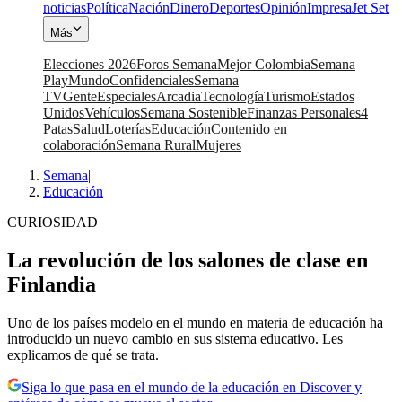
noticias
Política
Nación
Dinero
Deportes
Opinión
Impresa
Jet Set
Más
Elecciones 2026
Foros Semana
Mejor Colombia
Semana
Play
Mundo
Confidenciales
Semana
TV
Gente
Especiales
Arcadia
Tecnología
Turismo
Estados
Unidos
Vehículos
Semana Sostenible
Finanzas Personales
4
Patas
Salud
Loterías
Educación
Contenido en
colaboración
Semana Rural
Mujeres
Semana
|
Educación
CURIOSIDAD
La revolución de los salones de clase en
Finlandia
Uno de los países modelo en el mundo en materia de educación ha
introducido un nuevo cambio en sus sistema educativo. Les
explicamos de qué se trata.
Siga lo que pasa en el mundo de la educación en Discover y